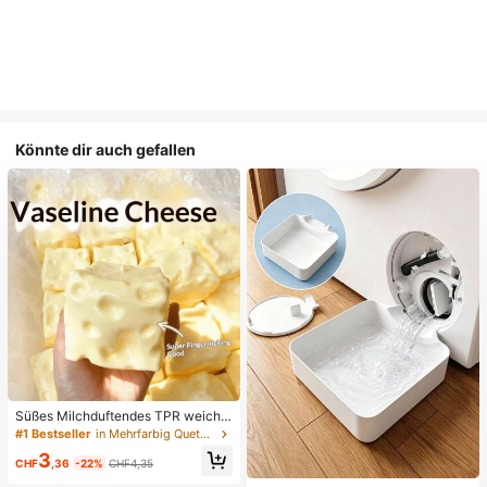
Könnte dir auch gefallen
Süßes Milchduftendes TPR weiche
s quetschbares Dumpling-förmiges
#1 Bestseller
in Mehrfarbig Quetschspielzeug für Teenager
Stressabbau-Spielzeug, 5cm niedli
3
ches lustiges Quetsch-Stressabbau
CHF
,36
-22%
CHF4,35
-Ornament, modisches praktisches