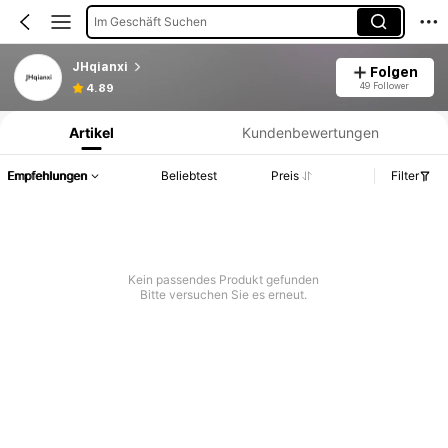
Im Geschäft Suchen
JHqianxi
Folgen
Produktinformation: Preisangabe, Verkaufs- und Lagerbestandsdetails.
49 Follower
4.89
Artikel
Kundenbewertungen
Empfehlungen
Beliebtest
Preis
Filter
Kein passendes Produkt gefunden
Bitte versuchen Sie es erneut.