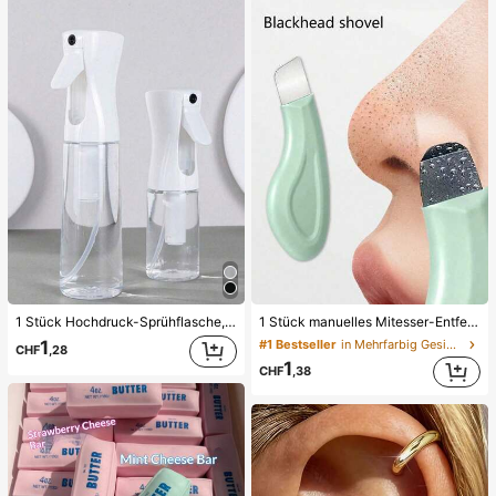
1 Stück manuelles Mitesser-Entfernungswerkzeug, Tiefenreinigung der Poren Hautschaber, Porenreinigung Meister, Akne-Extraktor, Mitesser-Entfernung, Gesichtsreinigungswerkzeug, Beauty-Pflege-Werkzeug, nicht-elektrische Hautpflegebürste mit strukturierter Oberfläche, Porenreinigung Zubehör, Geschenk für Frauen
1 Stück Hochdruck-Sprühflasche, einfacher Flüssigkeitsspender für das Badezimmer, Reinigungs-Sprühflasche, feiner Sprühnebel-Gesichtssprüher, Mini-Alkohol-Desinfektions-Sprühflasche, Toner-Behälter, Badezimmer-Sprühflasche, Reise-Essentials
1
#1 Bestseller
in Mehrfarbig Gesichtsreinigungswerkzeuge
CHF
,28
1
CHF
,38