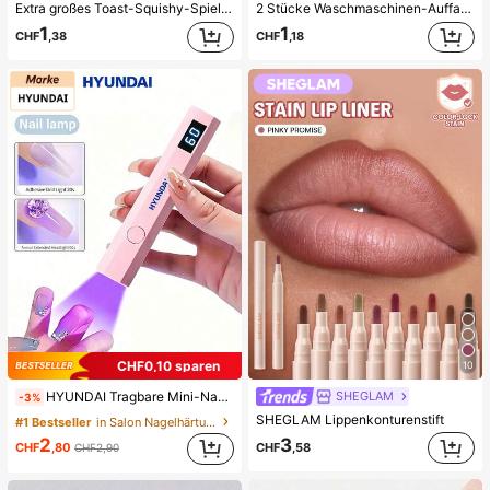
Extra großes Toast-Squishy-Spielzeug, superweiches Buttertoast-Stressabbau-Drückspielzeug, erhältlich in Rosa, Gelb, Weiß und Grün, Stressabbau-Squishy-Spielzeug -- perfekt für Geburtstags- und Feiertagsgeschenke, tägliche kleine Überraschungsgeschenke, Kawaii, stimmungsaufhellend
2 Stücke Waschmaschinen-Auffangwanne Tropfschale, wasserdichte Bodenschutzmatte für Waschraum, Anti-Überlauf Anti-Leckage Schale, langanhaltend Waschmaschinen-Zubehör, Reinigungsmittel für Waschbereich & Hausorganisation
1
1
CHF
,38
CHF
,18
CHF0,10 sparen
10
SHEGLAM
HYUNDAI Tragbare Mini-Nageltrockner Aufladbare Handheld-Nagellampe UV/LED Nageltrocknungslicht Digitale Anzeige Schnelle Trocknung Nagellampe Geeignet für tägliche Ausflüge Nagelpflegeprodukte für Frauen
-3%
SHEGLAM Lippenkonturenstift
#1 Bestseller
in Salon Nagelhärtungslampen und -trockner
3
2
CHF
,58
CHF
,80
CHF2,90