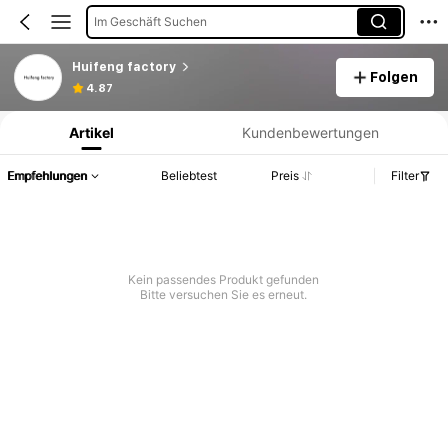
Im Geschäft Suchen
Huifeng factory
Folgen
Produktinformation: Preisangabe, Verkaufs- und Lagerbestandsdetails.
4.87
Artikel
Kundenbewertungen
Empfehlungen
Beliebtest
Preis
Filter
Kein passendes Produkt gefunden
Bitte versuchen Sie es erneut.