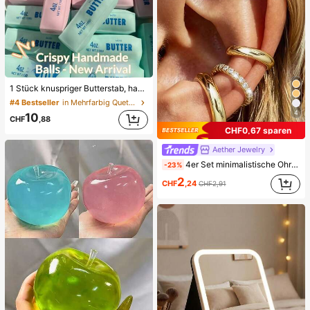
1 Stück knuspriger Butterstab, handgemachter Stressabbau-Ball mit Sprachsteuerung, realistisches Lebensmittel-Spielzeug, Quetsch- und Entlastungsspielzeug, ASMR-Spielzeug, Fidget-Spielzeug
#4 Bestseller
in Mehrfarbig Quetschspielzeug für Teenager
4
10
CHF
,88
CHF0,67 sparen
Aether Jewelry
4er Set minimalistische Ohrklemmen mit kubischem Zirkonia - Stapelbar, keine Piercing erforderlich, geeignet für den täglichen Büroalltag (4er Set, nicht 4 Paar), Geschenk für sie
-23%
2
CHF
,24
CHF2,91