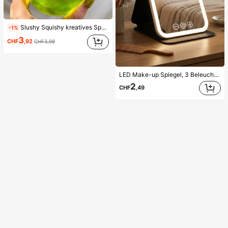
Slushy Squishy kreatives Spaß-Spielzeug mit langsamer Rückfederung, Malt-Quetschspielzeug, Grüner Tee, Blauer Apfel, Rosa Apfel, Roter Apfel, superweiche butterartige Haptik, Stressabbau-Fingerspielzeug
-1%
3
CHF
,92
CHF3,98
LED Make-up Spiegel, 3 Beleuchtungsmodi, einstellbare Helligkeit, tragbares faltbares Design, geeignet für Zuhause, Reisen oder Studentenwohnheim, perfektes Geschenk für Frauen zu Feiertagen, Geburtstagen oder Muttertag
2
CHF
,49