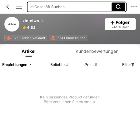
Im Geschäft Suchen
xinleiwa
Folgen
240 Follower
4.82
Produktinformation: Preisangabe, Verkaufs- und Lagerbestandsdetails.
12K Kürzlich verkauft
654 Erneut kaufen
Artikel
Kundenbewertungen
Empfehlungen
Beliebtest
Preis
Filter
Kein passendes Produkt gefunden
Bitte versuchen Sie es erneut.