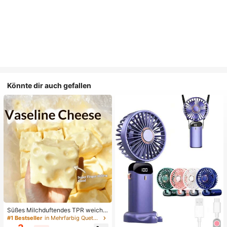
Könnte dir auch gefallen
Süßes Milchduftendes TPR weiche
s quetschbares Dumpling-förmiges
#1 Bestseller
in Mehrfarbig Quetschspielzeug für Teenager
Stressabbau-Spielzeug, 5cm niedli