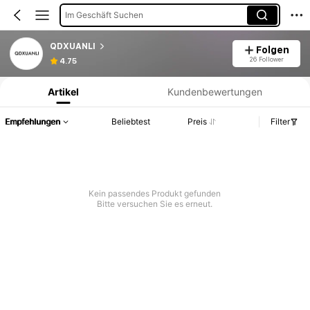
Im Geschäft Suchen
QDXUANLI
Folgen
Produktinformation: Preisangabe, Verkaufs- und Lagerbestandsdetails.
26 Follower
4.75
Artikel
Kundenbewertungen
Empfehlungen
Beliebtest
Preis
Filter
Kein passendes Produkt gefunden
Bitte versuchen Sie es erneut.