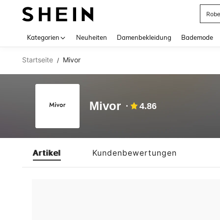
Rob
Use up 
Kategorien
Neuheiten
Damenbekleidung
Bademode
Startseite
Mivor
/
Mivor
4.86
Artikel
Kundenbewertungen