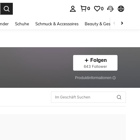
0
0
ess Enter to select.
inder
Schuhe
Schmuck & Accessoires
Beauty & Gesundheit
Gro
Folgen
643 Follower
Produktinformationen