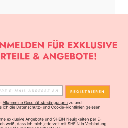
APP
SLETTER ANMELDEST, KANNST DU DIE NEUESTEN TRENDS VOR
NNST DICH JEDERZEIT ABMELDEN).
REGISTRIEREN
Abonnieren
n 
Allgemeine Geschäftsbedingungen
 zu und 
 ich die 
Datenschutz- und Cookie-Richtlinien
 gelesen 
Abonnieren
rne exklusive Angebote und SHEIN Neuigkeiten per E-
 Ich weiß, dass ich mich jederzeit mit SHEIN in Verbindung 
Abonnieren