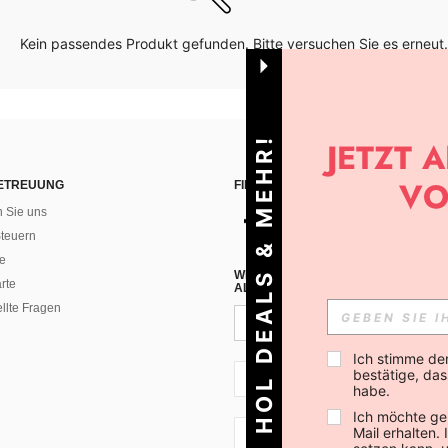
Kein passendes Produkt gefunden. Bitte versuchen Sie es erneut.
HOL DEALS & MEHR!
ETREUUNG
FINDEN SIE UNS AUF
n Sie uns
teuern
e
WENN DU DICH FÜR UNSEREN NEW
rte
ALLEN ANDEREN ERFAHREN (DU KA
ellte Fragen
Ich stimme de
bestätige, dass
CH + 41
habe.
Ich möchte ge
Mail erhalten.
CH + 41