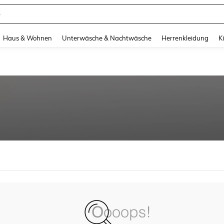
e
and down arrow keys to navigate search Zuletzt gesucht and Suche und Finde. Pr
Haus & Wohnen
Unterwäsche & Nachtwäsche
Herrenkleidung
K