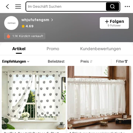
Im Geschäft Suchen
whjufufengsm
Folgen
9 Follower
4.69
Produktinformation: Preisangabe, Verkaufs- und Lagerbestandsdetails.
1.1K Kürzlich verkauft
Artikel
Promo
Kundenbewertungen
Empfehlungen
Beliebtest
Preis
Filter