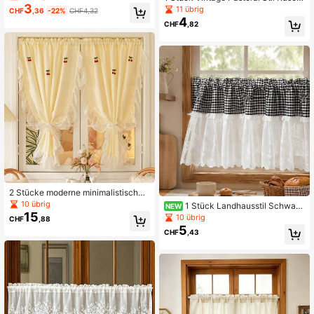
albe Vorhang, Küchen-Kleinfenster
3
enkante Stangendurchzug Patchw
11 übrig
CHF
,36
-22%
CHF4,32
vorhang, Schrank-Eingangstrennvo
ork Karomuster Kleiner Vorhang, ge
4
rhang, Sichtschutzvorhang, ohne B
CHF
,82
eignet für Schlafzimmer, Küche, Ess
ohren, Installation mit Stangendurc
zimmer, maschinenwaschbar, ohne
hzug, Café-Vorhang
Futter, für alle Jahreszeiten
2 Stücke moderne minimalistische
gelbe Spitze Volant Vorhänge, trans
10 übrig
1 Stück Landhausstil Schwarz
NEW
luzente Sichtschutzvorhänge für kl
15
& Weiß kariertes Mesh Patchwork C
10 übrig
CHF
,88
eine Fenster in Schlafzimmer, Wohn
afé-Vorhang, kurzer Vorhang für Kü
5
zimmer, Arbeitszimmer
CHF
,43
che, Esszimmer, Trennvorhang, rom
antischer Mesh-Kleinfenstervorhan
g mit Stangendurchzug, einfach auf
zuhängen