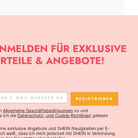
APP
SLETTER ANMELDEST, KANNST DU DIE NEUESTEN TRENDS VOR
NNST DICH JEDERZEIT ABMELDEN).
REGISTRIEREN
Abonnieren
n 
Allgemeine Geschäftsbedingungen
 zu und 
 ich die 
Datenschutz- und Cookie-Richtlinien
 gelesen 
Abonnieren
rne exklusive Angebote und SHEIN Neuigkeiten per E-
 Ich weiß, dass ich mich jederzeit mit SHEIN in Verbindung 
Abonnieren