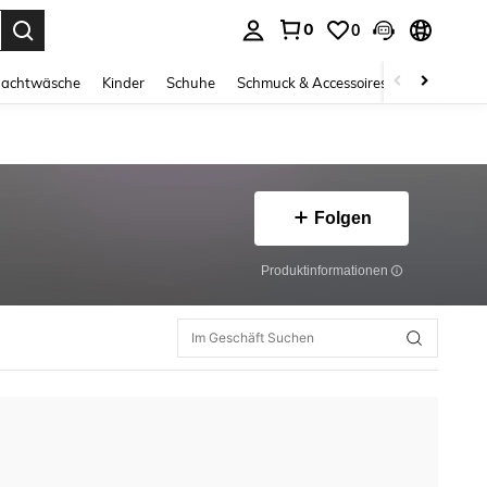
0
0
ess Enter to select.
Nachtwäsche
Kinder
Schuhe
Schmuck & Accessoires
Beauty & G
Folgen
Produktinformationen