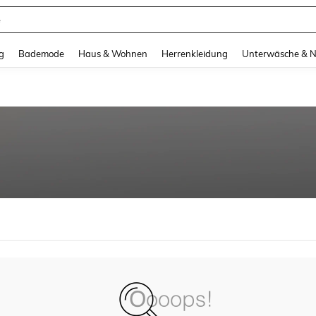
e
and down arrow keys to navigate search Zuletzt gesucht and Suche und Finde. Pr
g
Bademode
Haus & Wohnen
Herrenkleidung
Unterwäsche & 