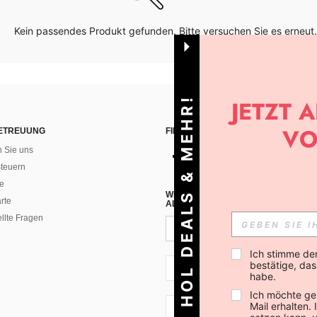
Kein passendes Produkt gefunden. Bitte versuchen Sie es erneut.
HOL DEALS & MEHR!
ETREUUNG
FINDEN SIE UNS AUF
n Sie uns
teuern
e
WENN DU DICH FÜR UNSEREN NEW
rte
ALLEN ANDEREN ERFAHREN (DU KA
ellte Fragen
Ich stimme de
bestätige, dass
CH + 41
habe.
Ich möchte ge
Mail erhalten.
CH + 41