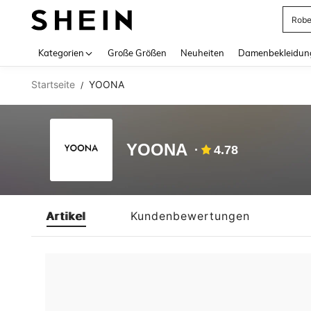
Rob
Use up 
Kategorien
Große Größen
Neuheiten
Damenbekleidun
Startseite
YOONA
/
YOONA
4.78
Artikel
Kundenbewertungen