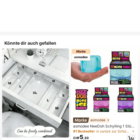
Könnte dir auch gefallen
asmodee
asmodee NeeDoh Schylling 1 Stüc
k zufälliges Squishy-Spielzeug Str
#1 Bestseller
in zurück zur Schule Zappelspielzeug für Kinder
esswürfel, langsam zurückfedernde
5
CHF
,30
r weicher sensorischer Quetschball,