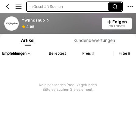
Im Geschäft Suchen
YWjingshuo
Folgen
Produktinformation: Preisangabe, Verkaufs- und Lagerbestandsdetails.
594 Follower
4.95
Artikel
Kundenbewertungen
Empfehlungen
Beliebtest
Preis
Filter
Kein passendes Produkt gefunden
Bitte versuchen Sie es erneut.