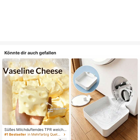
Könnte dir auch gefallen
Süßes Milchduftendes TPR weiche
s quetschbares Dumpling-förmiges
#1 Bestseller
in Mehrfarbig Quetschspielzeug für Teenager
Stressabbau-Spielzeug, 5cm niedli