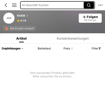
Im Geschäft Suchen
KHAN
Folgen
144 Follower
4.79
Produktinformation: Preisangabe, Verkaufs- und Lagerbestandsdetails.
493 Kürzlich verkauft
Artikel
Kundenbewertungen
Empfehlungen
Beliebtest
Preis
Filter
Kein passendes Produkt gefunden
Bitte versuchen Sie es erneut.