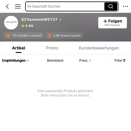
Im Geschäft Suchen
QZ1lanweidiWST07
Folgen
619 Follower
4.86
Produktinformation: Preisangabe, Verkaufs- und Lagerbestandsdetails.
11K Kürzlich verkauft
2.6K Erneut kaufen
Artikel
Promo
Kundenbewertungen
Empfehlungen
Beliebtest
Preis
Filter
Kein passendes Produkt gefunden
Bitte versuchen Sie es erneut.