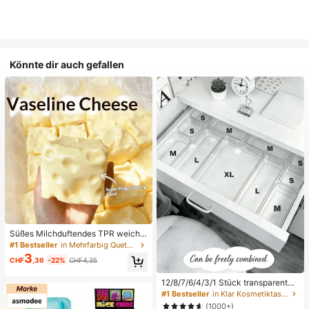
Könnte dir auch gefallen
Süßes Milchduftendes TPR weiche
s quetschbares Dumpling-förmiges
#1 Bestseller
in Mehrfarbig Quetschspielzeug für Teenager
Stressabbau-Spielzeug, 5cm niedli
3
CHF
,36
-22%
CHF4,35
ches lustiges Quetsch-Stressabbau
-Ornament, modisches praktisches
Geschenk, geeignet für Geburtstag,
12/8/7/6/4/3/1 Stück transparente
Ostern, Halloween, Weihnachten un
Desktop-Schubladen-Aufbewahru
#1 Bestseller
in Klar Kosmetiktaschen & -koffer
d verschiedene Partygeschenke, st
ngsbox, geeignet zum Organisieren
(1000+)