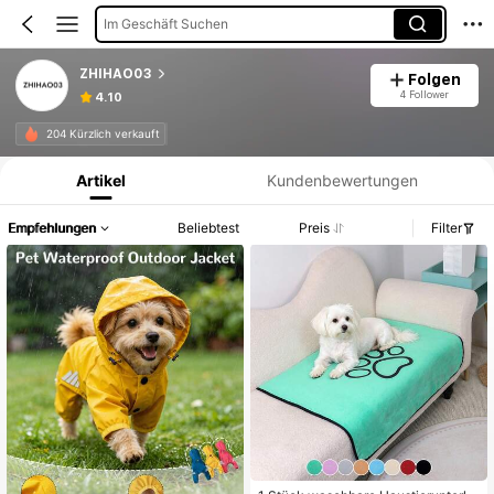
Im Geschäft Suchen
ZHIHAO03
Folgen
4 Follower
4.10
Produktinformation: Preisangabe, Verkaufs- und Lagerbestandsdetails.
204 Kürzlich verkauft
Artikel
Kundenbewertungen
Empfehlungen
Beliebtest
Preis
Filter