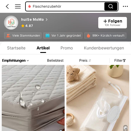
Flaschenzubehör
huiSe MoMo
Folgen
10K Follower
4.87
Produktinformation: Preisangabe, Verkaufs- und Lagerbestandsdetails.
Viele Stammkunden
Vor 1 Jahr gegründet
99K+ Kürzlich verkauft
Startseite
Artikel
Promo
Kundenbewertungen
Empfehlungen
Beliebtest
Preis
Filter