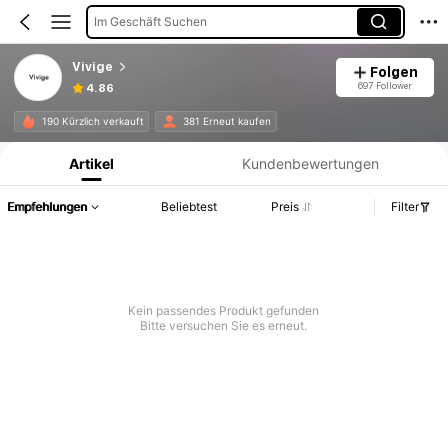
Im Geschäft Suchen
Vivige
Folgen
697 Follower
4.86
Produktinformation: Preisangabe, Verkaufs- und Lagerbestandsdetails.
190 Kürzlich verkauft
381 Erneut kaufen
Artikel
Kundenbewertungen
Empfehlungen
Beliebtest
Preis
Filter
Kein passendes Produkt gefunden
Bitte versuchen Sie es erneut.