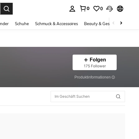
0
0
ess Enter to select.
inder
Schuhe
Schmuck & Accessoires
Beauty & Gesundheit
Gro
Folgen
175 Follower
Produktinformationen