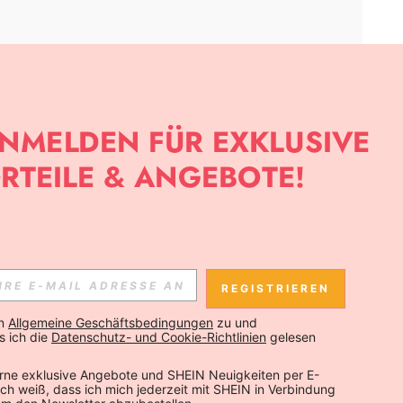
APP
SLETTER ANMELDEST, KANNST DU DIE NEUESTEN TRENDS VOR
NNST DICH JEDERZEIT ABMELDEN).
REGISTRIEREN
Abonnieren
n 
Allgemeine Geschäftsbedingungen
 zu und 
 ich die 
Datenschutz- und Cookie-Richtlinien
 gelesen 
Abonnieren
rne exklusive Angebote und SHEIN Neuigkeiten per E-
 Ich weiß, dass ich mich jederzeit mit SHEIN in Verbindung 
Abonnieren