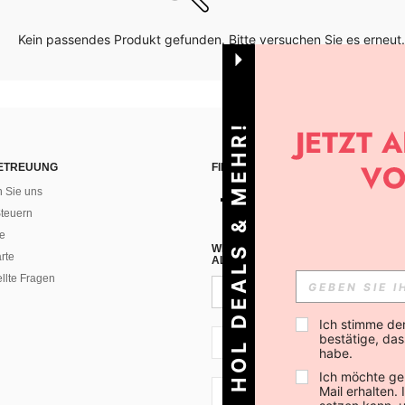
Kein passendes Produkt gefunden. Bitte versuchen Sie es erneut.
HOL DEALS & MEHR!
ETREUUNG
FINDEN SIE UNS AUF
n Sie uns
teuern
e
WENN DU DICH FÜR UNSEREN NEW
rte
ALLEN ANDEREN ERFAHREN (DU KA
ellte Fragen
Ich stimme de
bestätige, dass
CH + 41
habe.
Ich möchte ge
Mail erhalten.
CH + 41