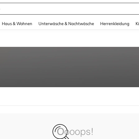
e
and down arrow keys to navigate search Zuletzt gesucht and Suche und Finde. Pr
Haus & Wohnen
Unterwäsche & Nachtwäsche
Herrenkleidung
K