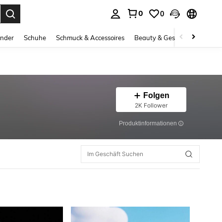
0
0
ess Enter to select.
inder
Schuhe
Schmuck & Accessoires
Beauty & Gesundheit
Gro
Folgen
2K Follower
Produktinformationen