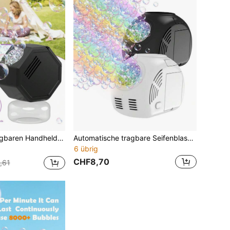
 mit Einknopfbedienung perfekt für Kinderspielzeug, Geburtstagsfeiern, Hochzeiten und Unterhaltungsaktivitäten im Garten. (Ohne Batterien und ohne Seifenblasen)
Automatische tragbare Seifenblasenmaschine für Kinder, elektrischer Seifenblasenerzeuger, geeignet für Kinder. Kann viele Seifenblasen produzieren, Outdoor-Party-Spielzeug und Geburtstagsgeschenk für Jungen und Mädchen (Batterien und Seifenblasenflüssigkeit nicht enthalten)
6 übrig
CHF8,70
,61