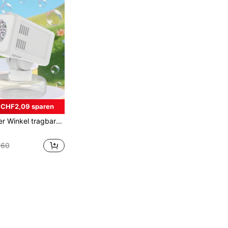
CHF2,09 sparen
tdoor-Spiele, Sommer-Wasseraktivitäten. Vollautomatisch, Seifenblasen mit Knopfdruck (Batterien und Seifenblasenflüssigkeit nicht enthalten)
,60