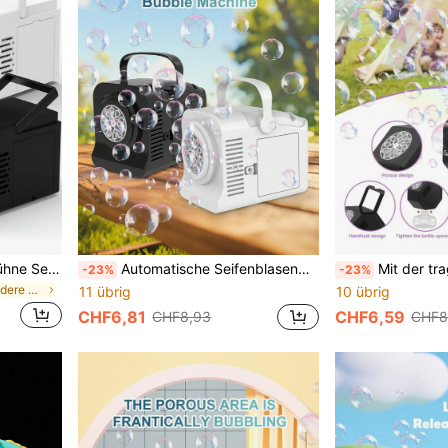
Tragbare Outdoor-Party-Bühne Seifenblasen-Bläser Spielzeug, vollautomatische Seifenblasen-Maschine mit Ein-Klick-Bedienung (Batterie und Seifenblasen-Flüssigkeit nicht enthalten), Sommer, Pool-Spielzeug geeignet für Pool-Spiele, Pool-Party, Erwachsenen-Partyspiele geeignet für Halloween/Weihnachten/Erntedankfest, Geburtstagsgeschenk
Automatische Seifenblasenmaschine für Kinder, ein Hochleistungs-Seifenblasengebläse, das über 8.000 Seifenblasen pro Minute produzieren kann. Spaßiger Sommer-Seifenblasenspender, geeignet für Partys, Hochzeiten, Camping und Outdoor-Aktivitäten. (Ohne Batterien und ohne Seifenblasen)
Mit der tragbaren Handheld-Seifenblasemaschine ist das vollautomatische Mehrlochs-Seifenblasen-Gerät
-23%
-23%
in Mehrfarbig Andere Kindersportarten und Spiele i
11 übrig
10 übrig
CHF6,81
CHF6,59
CHF8,93
CHF8