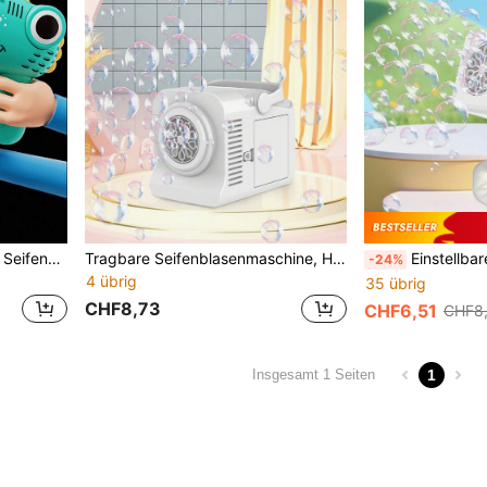
Handgehaltene Dinosaurier Seifenblasenmaschine Spielzeug für Kinder, kompaktes Design für den Außenbereich, 2 Farboptionen, Geburtstagsgeschenk (ohne Batterie, ohne Seifenblasenlösung)
Tragbare Seifenblasenmaschine, Hochleistungs-Automatik-Seifenblasenmaschine mit Mehrfach-Düse, elektrischer Seifenblasenwerfer geeignet für Kinder, Erwachsene, Outdoor-Partys, Hochzeiten, Geburtstage (Batterien und Seifenblasenflüssigkeit nicht enthalten)
Einstellbarer Winkel tragbare Seifenblasenmaschine Spielzeug für Kinder - geeignet für Ou
-24%
4 übrig
35 übrig
CHF8,73
CHF6,51
CHF8
1
Insgesamt 1 Seiten