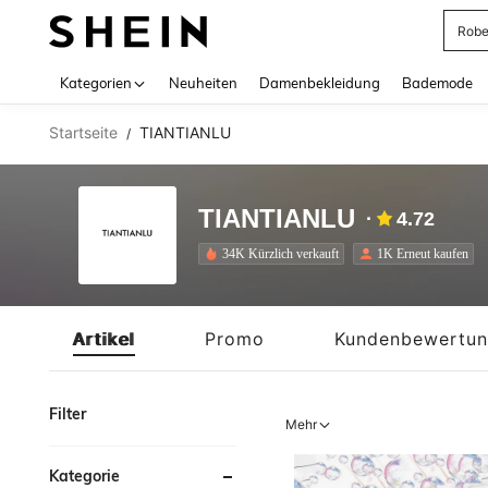
Rob
Use up 
Kategorien
Neuheiten
Damenbekleidung
Bademode
Startseite
TIANTIANLU
/
TIANTIANLU
4.72
34K Kürzlich verkauft
1K Erneut kaufen
Artikel
Promo
Kundenbewertu
Filter
Mehr
Kategorie