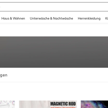
e
and down arrow keys to navigate search Zuletzt gesucht and Suche und Finde. Pr
Haus & Wohnen
Unterwäsche & Nachtwäsche
Herrenkleidung
K
ngen