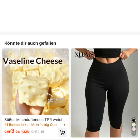
Könnte dir auch gefallen
Süßes Milchduftendes TPR weiche
s quetschbares Dumpling-förmiges
#1 Bestseller
in Mehrfarbig Quetschspielzeug für Teenager
Stressabbau-Spielzeug, 5cm niedli
3
CHF
,36
-22%
CHF4,35
ches lustiges Quetsch-Stressabbau
15
-Ornament, modisches praktisches