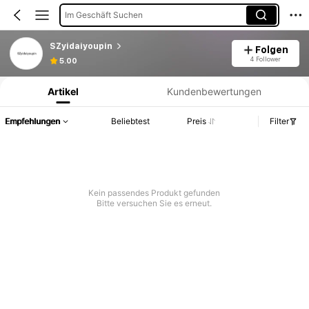
Im Geschäft Suchen
SZyidaiyoupin
Folgen
Produktinformation: Preisangabe, Verkaufs- und Lagerbestandsdetails.
4 Follower
5.00
Artikel
Kundenbewertungen
Empfehlungen
Beliebtest
Preis
Filter
Kein passendes Produkt gefunden
Bitte versuchen Sie es erneut.