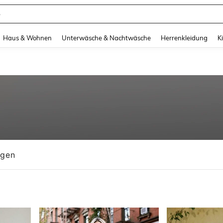
suit Damen
and down arrow keys to navigate search Zuletzt gesucht and Suche und Finde. Pr
Haus & Wohnen
Unterwäsche & Nachtwäsche
Herrenkleidung
K
ngen