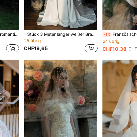
1 Stück Damen einfarbiger romantischer Brautschleier für Hochzeit, Party, Halloween, Sommer, Strand, Festival, elegant
1 Stück 3 Meter langer weißer Brautschleier mit Satin-Kante und Kamm
Französischer Retro handgefertigter Spitzen-Schleifen-Schleier in Weiß, einl
-1%
25 übrig
24 übrig
CHF19,65
CHF10,38
CHF