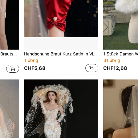
minimalistischer eleganter Kopfschmuck
Handschuhe Braut Kurz Satin In Vintage, Für Hochzeit Brautparty
1 übrig
31 übrig
CHF5,68
CHF12,68