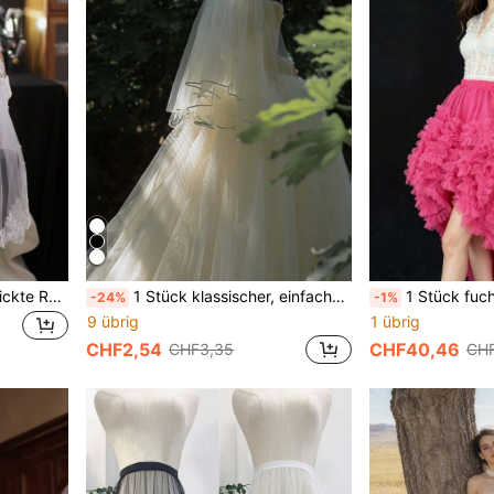
Frauen Blatt & Blumen Bestickte Romantische Brautschleier Für Elegante Hochzeit
1 Stück klassischer, einfacher Brautschleier mit Satinkante in Weiß, Hochzeit Haarzubehör
1 Stück fuchsiafarbener gerüschter Tüllrock, 85 cm lang, mehrlagig, asymmetris
-24%
-1%
9 übrig
1 übrig
CHF2,54
CHF40,46
CHF3,35
CHF