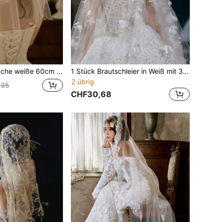
Nagel Perlen kreative Styling Party Foto Haarschmuck Valentinstag Herbstkleidung für Frauen
1 Stück Brautschleier in Weiß mit 3D-Schmetterling, schwerer Perlenverzierung, extra langer Schleppe, französischer Stil, Hochzeitsfotografie-Requisite, ohne Haarkamm
2 übrig
,35
CHF30,68