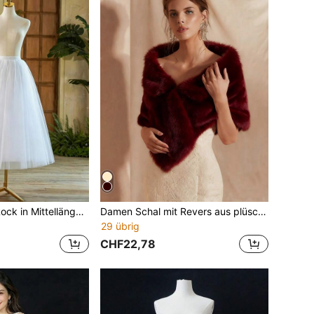
1 Stück Damen-Rock in Mittellänge, weiß, mehrlagiger Tüll, Braut-Petticoat, geeignet für Cosplay, Abschlussball, Abendkleid und andere Anlässe. Retro-minimalistischer langer Rock
Damen Schal mit Revers aus plüschigem, champagnerfarbenem, dickem Kunstpelz. Ein tägliches Accessoire, um Abendkleider zu wärmen.
29 übrig
CHF22,78