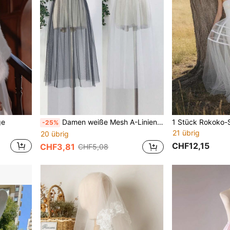
ge
Damen weiße Mesh A-Linien Rock, einfarbige transparente Überlagerung Rock für Aufführungen, Tanz, kombiniert mit schwarzer Fütterung
-25%
21 übrig
20 übrig
CHF12,15
CHF3,81
CHF5,08