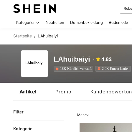
Jump
Use up 
Kategorien
Neuheiten
Damenbekleidung
Bademode
Startseite
LAhuibaiyi
/
LAhuibaiyi
4.82
18K Kürzlich verkauft
2.6K Erneut kaufen
Artikel
Promo
Kundenbewertu
Filter
Mehr
Kategorie