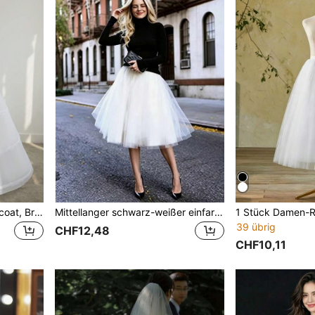
4 Stahlreifen Krinoline Petticoat, Braut Hochzeitskleid Unterrock, verstellbarer Lolita Prinzessin Rock Unterrock Herbstkleidung für Frauen
Mittellanger schwarz-weißer einfarbiger Tutu-Rock, bauschiger Ballettrock, A-Linien-Rock, Unterrock, Prinzessinnenkleid, Bubble-Rock, mehrschichtiger Mesh-Rock, Halbslip, knochenloser Slip
39 übrig
CHF12,48
CHF10,11