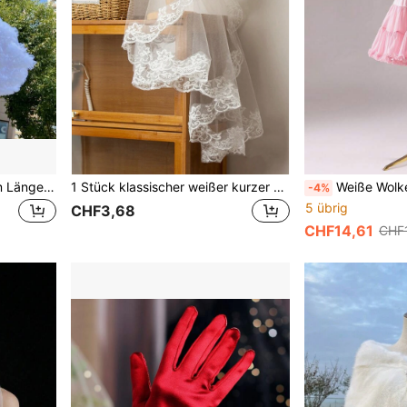
Wolken-Muster Rock, 35cm Länge, weiches Tüllmaterial, Unterrock, bauschiger Rock
1 Stück klassischer weißer kurzer einlagiger Brautschleier mit Spitzenbesatz, ca. 130 cm Länge, Brauthaube Kopfschmuck Accessoire, geeignet für Hochzeit, Standesamt, Party
Weiße Wolken Lolita Tüllrock, 45cm, Zuckerwatte Schl
-4%
5 übrig
CHF3,68
CHF14,61
CHF