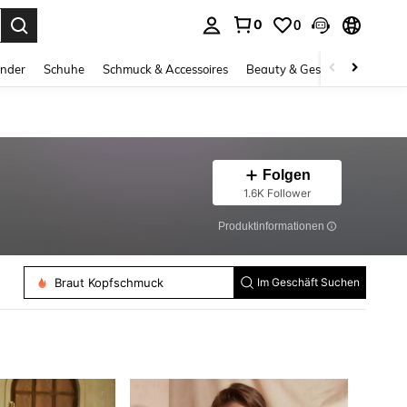
0
0
ess Enter to select.
inder
Schuhe
Schmuck & Accessoires
Beauty & Gesundheit
Gro
Folgen
1.6K Follower
Produktinformationen
Petticoat
Braut Kopfschmuck
Im Geschäft Suchen