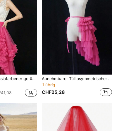
cher Saum, Tortenkranz-Rock, Braut-Hochzeitskleid-Accessoire, Laufsteg-Show, Party-Lolita-Rock mit Schleppe
Abnehmbarer Tüll asymmetrischer Kuchenrock, Fuchsia, Brautkleid Accessoires, für Hochzeitskleid, Fotografie, Laufstegshow, Aufführung, Sommer, Strand
1 übrig
CHF25,28
41,08