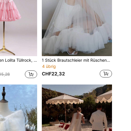
eife, weiches Chiffon Lolita Kostüm für Party, Fotoshooting, Festival, Elegant
1 Stück Brautschleier mit Rüschenkante, weißer plissierter Tüll Doppelschicht Gesichtsschleier, hochwertige Foto-Requisite für Fotografie und Reise-Shootings, Kopfschmuck ohne Kamm
4 übrig
CHF22,32
15,28