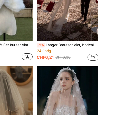
1 Stück Damen Weißer kurzer Vintage Minimalistische Schal mit Strass Dekor, warm und geeignet für Partys, Hochzeitskleider, Herbst/Winter warmer Plüschschal
Langer Brautschleier, bodenlanger weißer Chiffon-Halstuch, Hochzeitskleid Schal, Fotografie Accessoire, Festival, Geburtstag
-2%
24 übrig
CHF6,21
CHF6,38