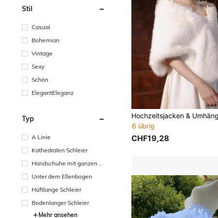
Stil
Casual
Bohemian
Vintage
Sexy
Schön
ElegantEleganz
Hochzeitsjacken & Umhän
Typ
6 übrig
CHF19,28
A Linie
Kathedralen Schleier
Handschuhe mit ganzen Fi
ngern
Unter dem Ellenbogen
Hüftlange Schleier
Bodenlanger Schleier
Mehr ansehen