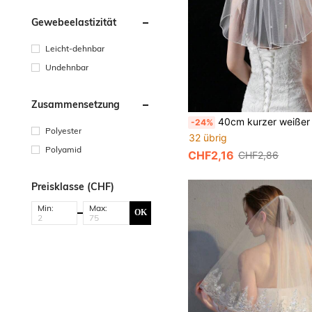
Gewebeelastizität
Leicht-dehnbar
Undehnbar
Zusammensetzung
40cm kurzer weißer Brautschleier mit Perlen, Damen Party, Fotoshooting, Junggesellinnenabschied, Standesamt, Vintage 
-24%
Polyester
32 übrig
Polyamid
CHF2,16
CHF2,86
Preisklasse (CHF)
Min:
Max:
OK