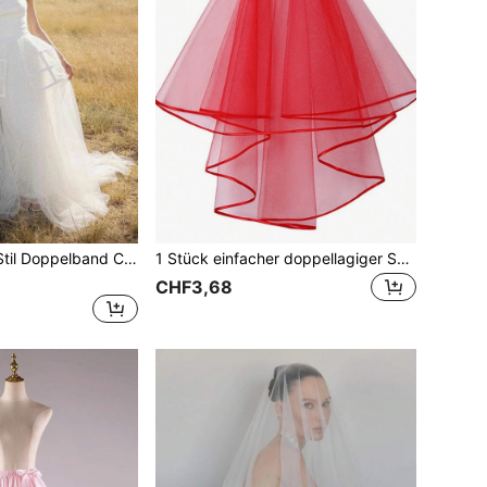
1 Stück Rokoko-Stil Doppelband Cut Out Fischgräten 3-lagiger Unterrock Weiß Abschlussdesign Bankett Kostüm Mittelalter Vintage Barock Reifrock 4-lagiger Käfig-Unterrock Braut
1 Stück einfacher doppellagiger Satin-Saum, einfarbig klassisch rot, Braut Hochzeitsschleier, Frauenkleidung für den Valentinstag, Accessoires
CHF3,68