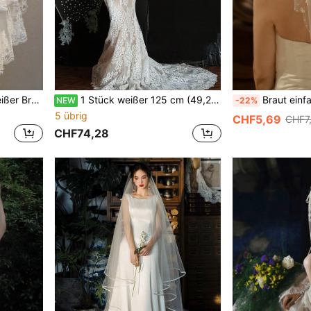
ty, Fotoshooting, Sommer, Strand, Festival, Geburtstag
1 Stück weißer 125 cm (49,21 Zoll) französischer Vintage langer Spitzengaze-Polka-Dot Brautschleier-Hut, geeignet für Braut Hochzeit Reise Fotografie Porträt Foto Requisite Styling Hut
Braut einfache weiße 60cm kurze Schleier Bogen Element 
NEW
-22%
5 übrig
CHF5,69
CHF7
CHF74,28