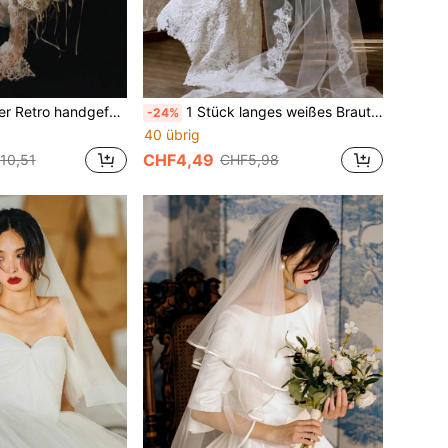
agiger bestickter Kopfschmuck, Verlobungs- und Hochzeitskleid-Fotorequisite, kurzer Stil, Sommer, Strand
1 Stück langes weißes Brautschleier für Damen, 260cm, Brautjungfern, ohne Kamm, Vintage Spitzenbesatz, verziert, geeignet für Fotografie Herbstkleidung für Frauen
-24%
40 übrig
CHF4,49
10,51
CHF5,98