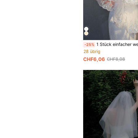
1 Stück einfacher weißer Brautschleier, beiger kurzer doppellagiger Mesh-Schleier mit 3D-Stickerei & Pailletten, eleganter Spitzen-Haarschmuck für Hochzeit, Par
-25%
28 übrig
CHF6,06
CHF8,08