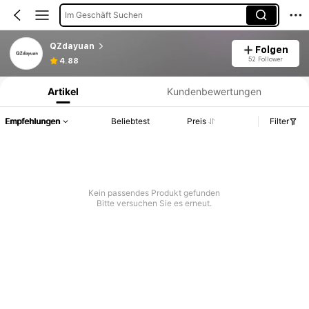
Im Geschäft Suchen
QZdayuan
Folgen
Produktinformation: Preisangabe, Verkaufs- und Lagerbestandsdetails.
52 Follower
4.88
Artikel
Kundenbewertungen
Empfehlungen
Beliebtest
Preis
Filter
Kein passendes Produkt gefunden
Bitte versuchen Sie es erneut.