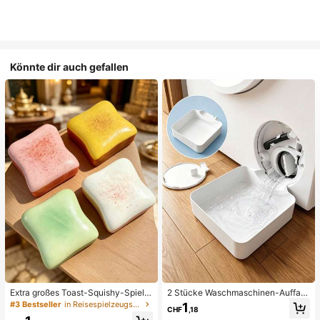
Könnte dir auch gefallen
Extra großes Toast-Squishy-Spielz
2 Stücke Waschmaschinen-Auffan
eug, superweiches Buttertoast-Stre
gwanne Tropfschale, wasserdichte
#3 Bestseller
in Reisespielzeugset Quetschspielzeug für Teenager
1
CHF
,18
ssabbau-Drückspielzeug, erhältlich
Bodenschutzmatte für Waschraum,