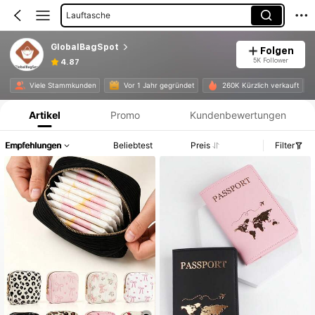
Lauftasche
Taschen Charms
GlobalBagSpot
Folgen
Kulturtaschen
5K Follower
4.87
Produktinformation: Preisangabe, Verkaufs- und Lagerbestandsdetails.
Viele Stammkunden
Vor 1 Jahr gegründet
260K Kürzlich verkauft
Artikel
Promo
Kundenbewertungen
Empfehlungen
Beliebtest
Preis
Filter