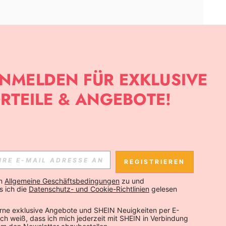
APP
SLETTER ANMELDEST, KANNST DU DIE NEUESTEN TRENDS VOR
NNST DICH JEDERZEIT ABMELDEN).
REGISTRIEREN
Abonnieren
n 
Allgemeine Geschäftsbedingungen
 zu und 
 ich die 
Datenschutz- und Cookie-Richtlinien
 gelesen 
Abonnieren
rne exklusive Angebote und SHEIN Neuigkeiten per E-
 Ich weiß, dass ich mich jederzeit mit SHEIN in Verbindung 
Abonnieren