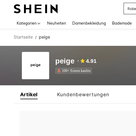
Rob
Use up 
Kategorien
Neuheiten
Damenbekleidung
Bademode
Startseite
peige
/
peige
4.91
100+ Erneut kaufen
Artikel
Kundenbewertungen