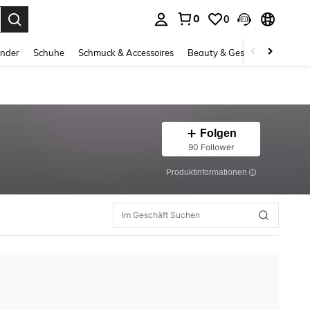
0
0
ess Enter to select.
inder
Schuhe
Schmuck & Accessoires
Beauty & Gesundheit
Gro
Folgen
90 Follower
Produktinformationen