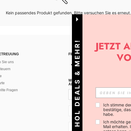
Kein passendes Produkt gefunden. Bitte versuchen Sie es erneut.
HOL DEALS & MEHR!
ETREUUNG
FINDEN SIE UNS AUF
n Sie uns
teuern
e
WENN DU DICH FÜR UNSEREN NEW
rte
ALLEN ANDEREN ERFAHREN (DU KA
ellte Fragen
Ich stimme de
bestätige, dass
CH + 41
habe.
Ich möchte ge
Mail erhalten.
CH + 41