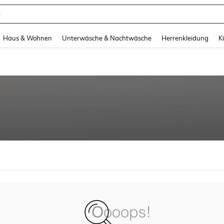
e
and down arrow keys to navigate search Zuletzt gesucht and Suche und Finde. Pr
Haus & Wohnen
Unterwäsche & Nachtwäsche
Herrenkleidung
K