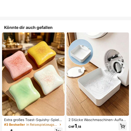
Könnte dir auch gefallen
Extra großes Toast-Squishy-Spielz
2 Stücke Waschmaschinen-Auffan
eug, superweiches Buttertoast-Stre
gwanne Tropfschale, wasserdichte
#3 Bestseller
in Reisespielzeugset Quetschspielzeug für Teenager
1
CHF
,18
ssabbau-Drückspielzeug, erhältlich
Bodenschutzmatte für Waschraum,