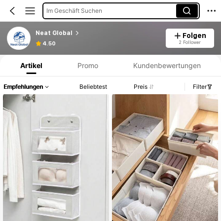
Im Geschäft Suchen
Neat Global
Folgen
Produktinformation: Preisangabe, Verkaufs- und Lagerbestandsdetails.
2 Follower
4.50
Artikel
Promo
Kundenbewertungen
Empfehlungen
Beliebtest
Preis
Filter