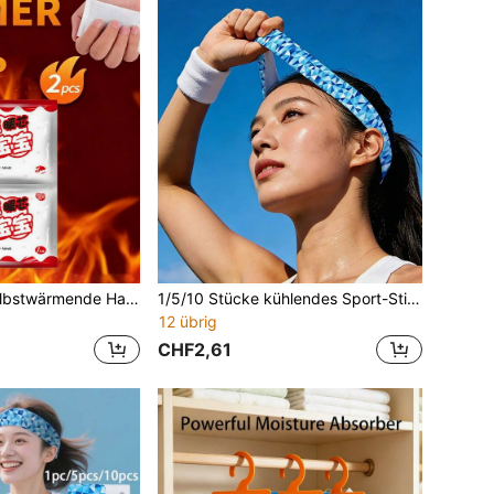
2/10/20 Stück selbstwärmende Handwärmer, Wärmepflaster, langanhaltende Wärme, geeignet für Zuhause, Büro, Camping, Reisen, Skifahren, Herbst-/Winter-Wandern, Outdoor-Heizkissen, Weihnachtsgeschenke, Geschenke für Männer, Geschenke für Frauen
1/5/10 Stücke kühlendes Sport-Stirnband, umlaufendes Hydrogel-Eispad, tragbares selbstklebendes Klettverschluss-Design, verstellbare Größe, geeignet für Outdoor-Aktivitäten, Sport, Camping, Reisen, Heimgebrauch, Strandurlaub, Geschenk für Freunde und Familie, Unisex
12 übrig
CHF2,61