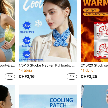
1/5/10 Stücke Kühlendes Sport-Eistuch, Mehrfache Verwendungsmöglichkeiten, Weich, Saugfähig, Kühlend, Geeignet für Sport, Fitness, Camping, Radfahren, Golf, Laufen, Angeln und verschiedene Outdoor-Aktivitäten
1/5/10 Stücke Nacken Kühlpads, Sommer Kühlpads, Hydrogel Kühlpads, tragbares Steckdesign, geeignet für Outdoor-Aktivitäten, Sport, Reisen, Heimgebrauch, Strandurlaub, Urlaubsgeschenk für Freunde und Familie, Unisex
14 übrig
11 übrig
CHF2,16
CHF2,25