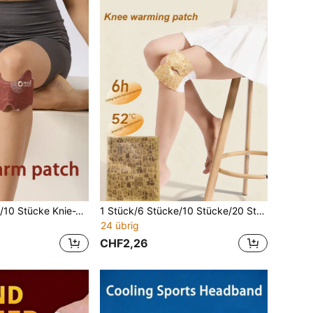
1 Stück/6 Stücke/10 Stücke Knie-Wärmepflaster, Heizzeit über 6 Stunden, Wärmepolster, langanhaltende Wärme, einfach zu verwenden, enthält Heizmaterial, geeignet für alle Jahreszeiten und Szenarien wie Reisen, Camping, Zuhause, Outdoor-Aktivitäten, Büro, Schule usw., Feiertagsgeschenk für Familie und Freunde
1 Stück/6 Stücke/10 Stücke/20 Stücke Kniewärmepflaster, Heizkissen, 6+ Stunden Dauer, Wärmeschutz, langanhaltende Wärme, einfach zu verwenden, enthält Heizmaterial, geeignet für alle Jahreszeiten und Anlässe, wie Zuhause, Outdoor-Aktivitäten, Büro, Schule usw., Feiertagsgeschenk für Familie und Freunde
24 übrig
CHF2,26