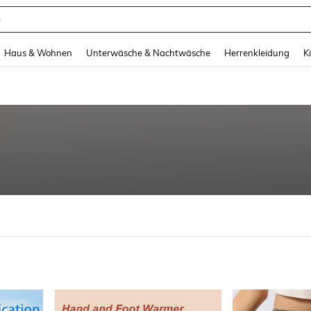
suit Damen
and down arrow keys to navigate search Zuletzt gesucht and Suche und Finde. Pr
Haus & Wohnen
Unterwäsche & Nachtwäsche
Herrenkleidung
K