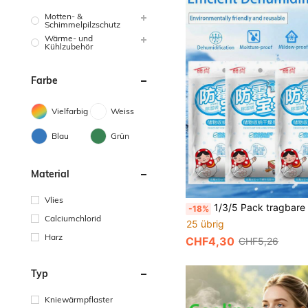
Motten- &
Schimmelpilzschutz
Wärme- und
Kühlzubehör
Farbe
Vielfarbig
Weiss
Blau
Grün
Material
Vlies
1/3/5 Pack tragbare Entfeuchterbeutel, geeignet für Zuhause, Gepäck, Küche, Kleiderschrank, Schlafzimmer, Feuchtigkeitskontrolle, Studentenwohnheim-Essentials, wasserabsorbierendes Material, Trockenmittel, Feuchtigkeitskontrolle, Entfeuchterbeutel, Trockenmit
-18%
Calciumchlorid
25 übrig
Harz
CHF4,30
CHF5,26
Typ
Kniewärmpflaster