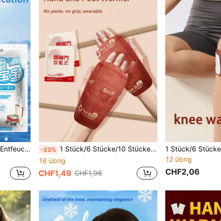
tel, Raum, Reisen, Urlaub, Frauentag, Reise-Essentials, kleines Geschenk für Freunde und Familie
1 Stück/6 Stücke/10 Stücke Wärmepflaster, Heizzeit über 6 Stunden, Wärmekissen, warme Hände, langanhaltende Wärme, einfach zu verwenden, geeignet für alle Jahreszeiten und Anlässe, wie Zuhause, Outdoor-Aktivitäten, Büro, Schule usw., Feiertagsgeschenk für Familie und Freunde
-23%
12 übrig
16 übrig
CHF2,06
CHF1,49
CHF1,96