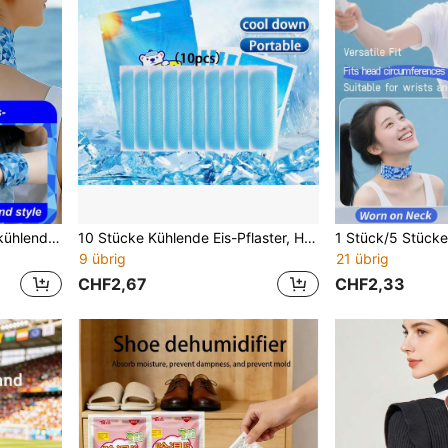
1/5/10 Stücke extra lange kühlende Eis-Pflaster für den Nacken, Sommer-Kühl-Eis-Pflaster, Hydrogel-Eis-Pads, tragbares Klettverschluss-Design, geeignet für Outdoor-Aktivitäten, Sport, Reisen, Heimgebrauch, Strandurlaub, Urlaubsgeschenk für Freunde und Familie, Unisex
10 Stücke Kühlende Eis-Pflaster, Hydrogel Eis-Pads, kompaktes tragbares Design, geeignet für Outdoor-Aktivitäten, Sport, Reisen, Camping, Heimgebrauch, Strandurlaub, Geschenk für Freunde und Familie, Unisex
9 übrig
21 übrig
CHF2,67
CHF2,33