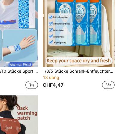
1 Stück/5 Stücke/10 Stücke Sport Kühl-Stirnband, Sommer Kühl-Eispflaster, Hydrogel-Eispad, tragbares selbstklebendes Klettverschluss-Design, verstellbare Größe, geeignet für Outdoor-Aktivitäten, Sport, Reisen, Heimgebrauch, Strandurlaub, Geschenk für Freunde und Familie, Unisex
1/3/5 Stücke Schrank-Entfeuchterbeutel, Calciumchlorid-Netzinhalt 240g, große Kapazität hält ca. 30 Tage, hängender Entfeuchter mit sichtbarer Wassersammelvorrichtung, geeignet für Küche, Badezimmer, Schrank, Schuhregal, Auto, Schule, Büro, Studentenwohnheim, Reisen, Weihnachtsgeschenk
13 übrig
CHF4,47