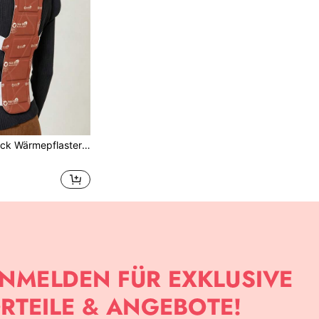
e, einfach zu verwenden und nicht abnehmbar, enthält Heizmaterial, geeignet für alle Jahreszeiten und Anlässe, wie Reisen, Camping, Zuhause, Outdoor-Aktivitäten, Büro, Schule usw., Feiertagsgeschenk für Familie und Freunde