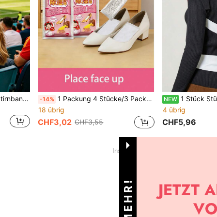
1/5/10 Stücke Sport Kühl-Stirnband, Sommer Kühl-Eispatch, Hydrogel-Eispad, tragbares selbstklebendes Klettverschluss-Design, verstellbare Größe, mit vollständigem Flaggen-Aufkleber, Fan-Ausrüstung, geeignet für tägliche Outdoor-Aktivitäten, Sport, Reisen, Heimgebrauch, Strandurlaub, Geschenk für Freunde und Familie, Unisex
1 Packung 4 Stücke/3 Packs 12 Stücke/5 Packs 20 Stücke Platzierungs-Schuh- & Stiefel-Feuchtigkeitsabsorber-Beutel, Entfeuchter-Beutel, geeignet für Zuhause, Wohnheim, in Schuhen & Stiefeln, Kleiderschrank
1 Stück Stück Wärmepflaster für Rücken, Taille & Rücken-Typ, Schulter & Rücken-Typ, Heizzeit über 8 Stunden, warmes Schutzpad, langanhaltende Wärm
-14%
NEW
18 übrig
4 übrig
CHF3,02
CHF5,96
CHF3,55
1
Insgesamt 1 Seiten