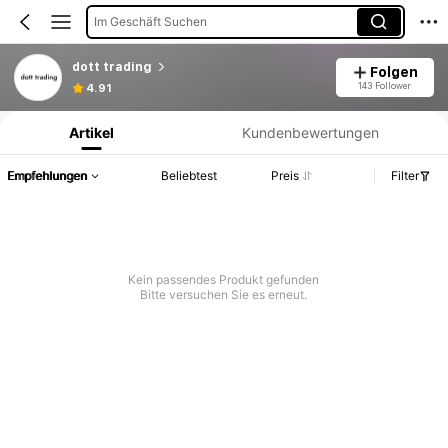
Im Geschäft Suchen
dott trading
Folgen
Produktinformation: Preisangabe, Verkaufs- und Lagerbestandsdetails.
143 Follower
4.91
Artikel
Kundenbewertungen
Empfehlungen
Beliebtest
Preis
Filter
Kein passendes Produkt gefunden
Bitte versuchen Sie es erneut.