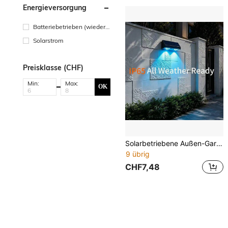
Energieversorgung
Batteriebetrieben (wiedera
ufladbare Batterie)
Solarstrom
Preisklasse (CHF)
Min:
Max:
OK
Solarbetriebene Außen-Gartenleuchten, Hauswandleuchten, LED-Ambiente-Dekorations-Wandlampen, 8 Beleuchtungsmodi, moderner Stil, geeignet für Villen, Außenwände, Balkone, Außendecks, Stufenleuchten, Wandfluter
9 übrig
CHF7,48