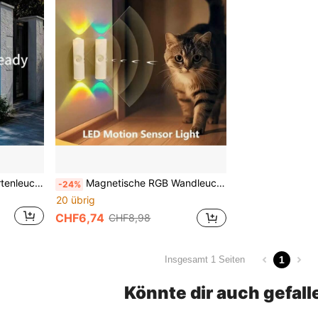
Solarbetriebene Außen-Gartenleuchten, Hauswandleuchten, LED-Ambiente-Dekorations-Wandlampen, 8 Beleuchtungsmodi, moderner Stil, geeignet für Villen, Außenwände, Balkone, Außendecks, Stufenleuchten, Wandfluter
Magnetische RGB Wandleuchte, USB aufladbare Atmosphäre Nachtlicht, kabellose Wandlampe zum Aufkleben, hohe Helligkeit, Bewegungssensor, 7 farbwechselnde Modi, geeignet für Zuhause, Schlafzimmer, Gaming Dekoration
-24%
20 übrig
CHF6,74
CHF8,98
1
Insgesamt 1 Seiten
Könnte dir auch gefall