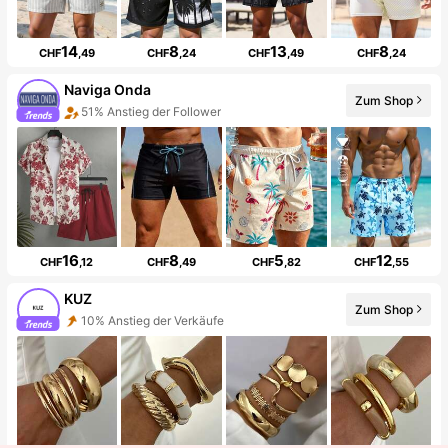
14
8
13
8
CHF
,49
CHF
,24
CHF
,49
CHF
,24
Naviga Onda
Zum Shop
51% Anstieg der Follower
16
8
5
12
CHF
,12
CHF
,49
CHF
,82
CHF
,55
KUZ
Zum Shop
10% Anstieg der Verkäufe