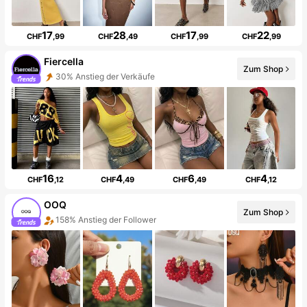
17
28
17
22
CHF
,99
CHF
,49
CHF
,99
CHF
,99
Fiercella
Zum Shop
30% Anstieg der Verkäufe
16
4
6
4
CHF
,12
CHF
,49
CHF
,49
CHF
,12
OOQ
Zum Shop
158% Anstieg der Follower