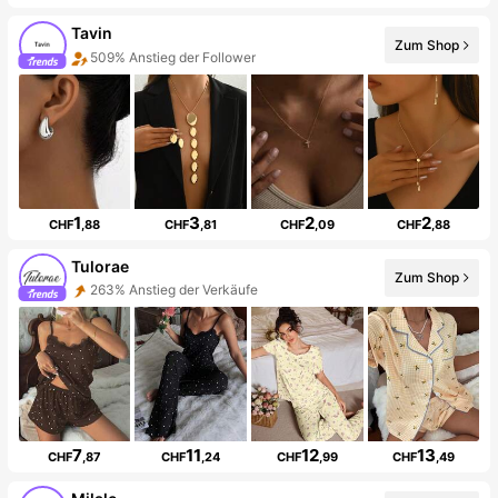
Tavin
Zum Shop
509% Anstieg der Follower
1
3
2
2
CHF
,88
CHF
,81
CHF
,09
CHF
,88
Tulorae
Zum Shop
263% Anstieg der Verkäufe
7
11
12
13
CHF
,87
CHF
,24
CHF
,99
CHF
,49