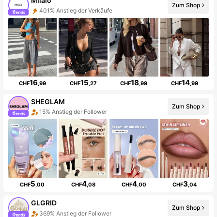
Milalo
Zum Shop
401% Anstieg der Verkäufe
16
15
18
14
CHF
,99
CHF
,27
CHF
,99
CHF
,99
SHEGLAM
Zum Shop
15% Anstieg der Follower
5
4
4
3
CHF
,00
CHF
,08
CHF
,00
CHF
,04
GLGRID
Zum Shop
369% Anstieg der Follower