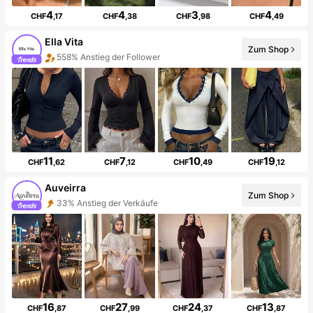
4
4
3
4
CHF
,17
CHF
,38
CHF
,98
CHF
,49
Ella Vita
Zum Shop
558% Anstieg der Follower
11
7
10
19
CHF
,62
CHF
,12
CHF
,49
CHF
,12
Auveirra
Zum Shop
33% Anstieg der Verkäufe
16
27
24
13
CHF
,87
CHF
,99
CHF
,37
CHF
,87