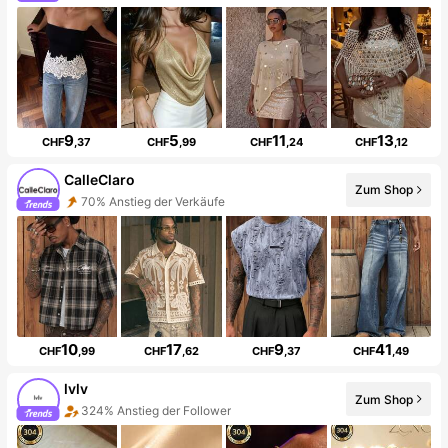
9
5
11
13
CHF
,37
CHF
,99
CHF
,24
CHF
,12
CalleClaro
Zum Shop
70% Anstieg der Verkäufe
10
17
9
41
CHF
,99
CHF
,62
CHF
,37
CHF
,49
lvlv
Zum Shop
324% Anstieg der Follower