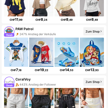
11
8
8
8
CHF
,99
CHF
,24
CHF
,49
CHF
,49
PAW Patrol
Zum Shop
247% Anstieg der Verkäufe
7
19
14
13
CHF
,18
CHF
,22
CHF
,53
CHF
,93
CoralVoy
Zum Shop
443% Anstieg der Follower