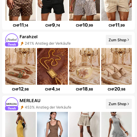
11
9
10
11
CHF
,14
CHF
,74
CHF
,99
CHF
,99
Farahzel
Zum Shop
241% Anstieg der Verkäufe
12
4
18
20
CHF
,98
CHF
,34
CHF
,88
CHF
,98
MERLEAU
Zum Shop
453% Anstieg der Verkäufe