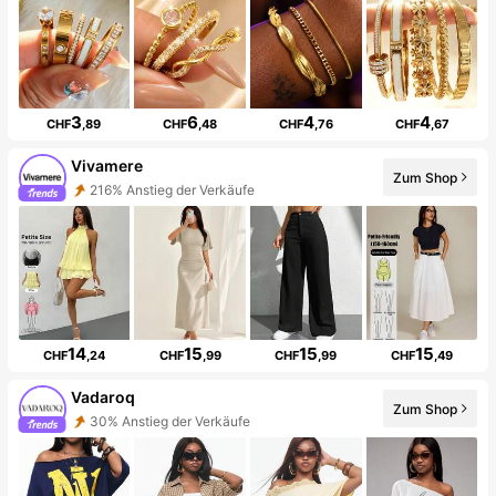
3
6
4
4
CHF
,89
CHF
,48
CHF
,76
CHF
,67
Vivamere
Zum Shop
216% Anstieg der Verkäufe
14
15
15
15
CHF
,24
CHF
,99
CHF
,99
CHF
,49
Vadaroq
Zum Shop
30% Anstieg der Verkäufe