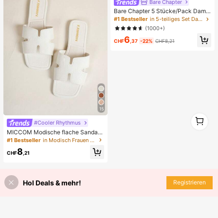
Bare Chapter
Bare Chapter 5 Stücke/Pack Dame
n Spitze Patchwork Schleife Leopa
#1 Bestseller
in 5-teiliges Set Damen Tangas
rdenmuster String Höschen
(1000+)
6
CHF
,37
-22%
CHF8,21
15
1
#Cooler Rhythmus
1
MICCOM Modische flache Sandale
n für Damen, quadratische Zehenp
#1 Bestseller
in Modisch Frauen Rutschen
artie, offene Zehen, Schwarz, neue
8
vielseitige Damen-Flachslipper für
CHF
,21
Frühling/Sommer, für den Alltag
Hol Deals & mehr!
Registrieren