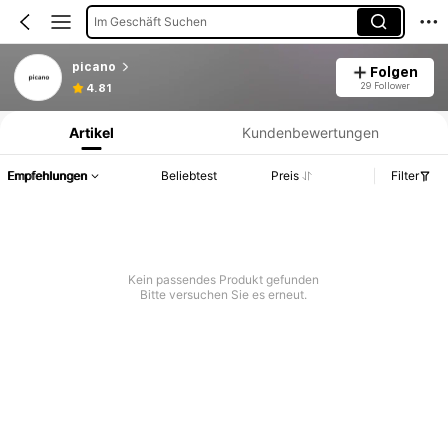
Im Geschäft Suchen
picano
Folgen
Produktinformation: Preisangabe, Verkaufs- und Lagerbestandsdetails.
29 Follower
4.81
Artikel
Kundenbewertungen
Empfehlungen
Beliebtest
Preis
Filter
Kein passendes Produkt gefunden
Bitte versuchen Sie es erneut.