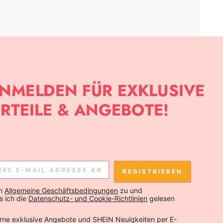
APP
SLETTER ANMELDEST, KANNST DU DIE NEUESTEN TRENDS VOR
NNST DICH JEDERZEIT ABMELDEN).
REGISTRIEREN
Abonnieren
n 
Allgemeine Geschäftsbedingungen
 zu und 
 ich die 
Datenschutz- und Cookie-Richtlinien
 gelesen 
Abonnieren
rne exklusive Angebote und SHEIN Neuigkeiten per E-