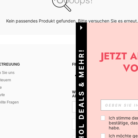
Kein passendes Produkt gefunden. Bitte versuchen Sie es erneut.
HOL DEALS & MEHR!
ETREUUNG
FINDEN SIE UNS AUF
n Sie uns
teuern
e
WENN DU DICH FÜR UNSEREN NEW
rte
ALLEN ANDEREN ERFAHREN (DU KA
ellte Fragen
Ich stimme de
bestätige, dass
CH + 41
habe.
Ich möchte ge