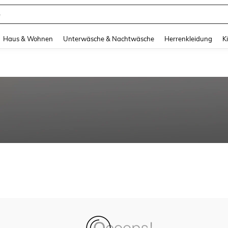
e
and down arrow keys to navigate search Zuletzt gesucht and Suche und Finde. Pr
Haus & Wohnen
Unterwäsche & Nachtwäsche
Herrenkleidung
K