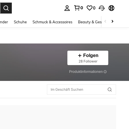
0
0
ess Enter to select.
inder
Schuhe
Schmuck & Accessoires
Beauty & Gesundheit
Gro
Folgen
28 Follower
Produktinformationen