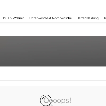
e
and down arrow keys to navigate search Zuletzt gesucht and Suche und Finde. Pr
Haus & Wohnen
Unterwäsche & Nachtwäsche
Herrenkleidung
K