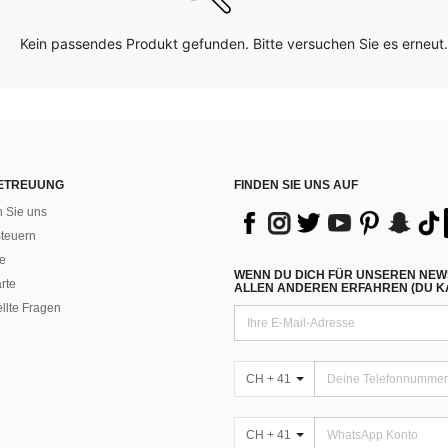
Kein passendes Produkt gefunden. Bitte versuchen Sie es erneut.
ETREUUNG
FINDEN SIE UNS AUF
n Sie uns
teuern
e
WENN DU DICH FÜR UNSEREN NEW
rte
ALLEN ANDEREN ERFAHREN (DU KA
ellte Fragen
CH + 41
CH + 41