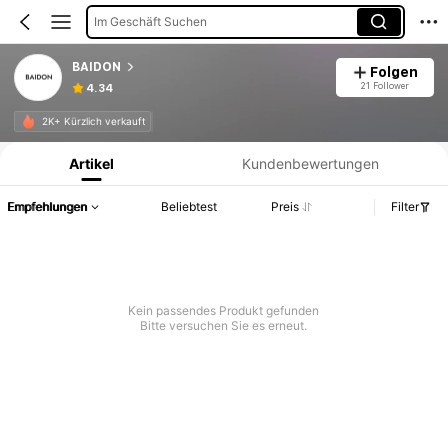
Im Geschäft Suchen
BAIDON
Folgen
21 Follower
4.34
Produktinformation: Preisangabe, Verkaufs- und Lagerbestandsdetails.
2K+ Kürzlich verkauft
Artikel
Kundenbewertungen
Empfehlungen
Beliebtest
Preis
Filter
Kein passendes Produkt gefunden
Bitte versuchen Sie es erneut.