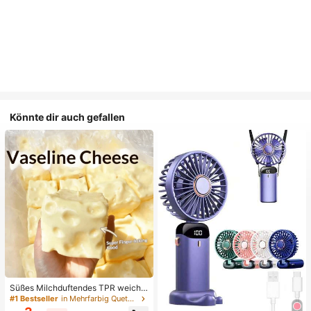
Könnte dir auch gefallen
Süßes Milchduftendes TPR weiche
s quetschbares Dumpling-förmiges
#1 Bestseller
in Mehrfarbig Quetschspielzeug für Teenager
Stressabbau-Spielzeug, 5cm niedli