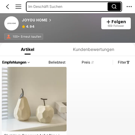
Im Geschäft Suchen
JOYOU HOME
Folgen
609 Follower
4.94
Produktinformation: Preisangabe, Verkaufs- und Lagerbestandsdetails.
100+ Erneut kaufen
Artikel
Kundenbewertungen
Empfehlungen
Beliebtest
Preis
Filter