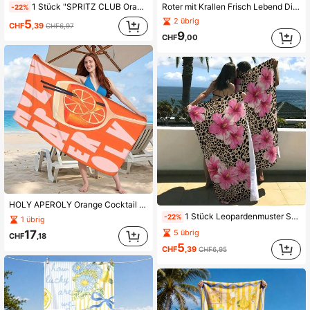
1 Stück "SPRITZ CLUB Orange Cocktail Sommer Illustration" Strandtuch | Schnelltrocknend, super weich Polyesterfaser | Multifunktional für Yoga, Reisen, Schwimmen, Camping, Fitness, Badetuch, Decke, Picknick-Matte | Beste Wahl für Strandurlaub | Maschinenwaschbar | 2D flach | Süßer energetischer Sommerferienstil für Mädchen | Das beste Geschenk für Atmosphäre-liebende Lifestyle-Enthusiasten.
Roter mit Krallen Frisch Lebend Digital Hochauflösend Bedrucktes Strandtuch, geeignet für den Sommergebrauch. Dieses ultraweiche, Mikrofaser Strandbadetuch ist groß, hochsaugfähig, schnelltrocknend und perfekt für Reisen, Camping und Sommerurlaub. Es kann auch als Stranddecke verwendet werden. Ideales Geschenk für Weihnachten, Halloween, Thanksgiving, Valentinstag, Ostern, Frühling, Sommer und Geburtstage
-22%
2 übrig
5
CHF
,39
CHF6,97
9
CHF
,00
HOLY APEROLY Orange Cocktail Muster Design Strandtuch, Sommer Outdoor Reise Strandtuch, hohe Saugfähigkeit, schnelltrocknend, Premium saugfähiges weiches Strandtuch, geeignet für Bootdeck, Urlaub, Strand, Schwimmbad, Badezimmer
1 Stück Leopardenmuster Strandtuch mit rosa Hibiskusblütenmuster - Mikrofaser Material, geeignet für Pool, Reisen, Bad, alle Feiertage, schnelltrocknendes sandresistentes Handtuch, tragbar und faltbar, ideal für Urlaub, Camping Geschenk, 2D flaches Design
-22%
1 übrig
17
5 übrig
CHF
,18
5
CHF
,39
CHF6,95