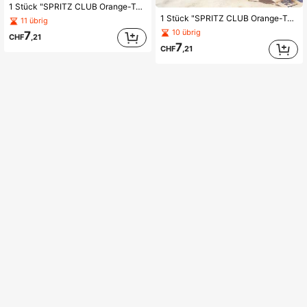
1 Stück "SPRITZ CLUB Orange-Tönung Fruchtwein Sommer Illustration" Thema Strandtuch | Schnelltrocknend, ultraweiche Polyesterfaser | Mehrzweck Yoga, Reise, Schwimmen, Camping, Fitness, Badetuch, Decke, Picknickmatte | Beste Wahl für Strandurlaub | Maschinenwaschbar | 2D flach | Exklusiver süßer Mädchen energetischer Sommerurlaubsstil | Bestes Geschenk für atmosphärenliebende Lifestyle-Enthusiasten.
1 Stück "SPRITZ CLUB Orange-Tönung Fruchtwein Sommer Illustration" Thema Strandtuch | Schnelltrocknend, ultra-weiche Polyesterfaser | Mehrzweck Yoga, Reisen, Schwimmen, Camping, Fitness, Badetuch, Decke, Picknickmatte | Beste Wahl für Strandurlaub | Maschinenwaschbar | 2D flach
11 übrig
10 übrig
7
CHF
,21
7
CHF
,21