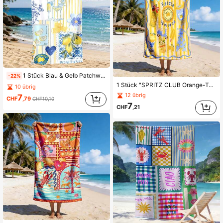
1 Stück Blau & Gelb Patchwork Zitronenmuster Strandtuch: Polyester Material, 2D Flachdruck, schnelltrocknende Mikrofaser, sandabweisend & sonnenbeständig, leicht & bequem, unverzichtbar für Surfen, Schwimmen und Yoga, Strandaccessoire, frischer Urlaubsstil, bestes Geschenk für Familie und Freunde
-22%
1 Stück "SPRITZ CLUB Orange-Tönung Fruchtwein Sommer Illustration" Thema Strandtuch | Schnelltrocknend, super weiche Polyesterfaser | Mehrzweck Yoga, Reisen, Schwimmen, Camping, Fitness, Badetuch, Decke, Picknickmatte | Beste Wahl für Strandurlaub | Maschinenwaschbar | 2D flach | Exklusiver süßer Mädchen energetischer Sommerurlaubsstil | Das beste Geschenk für atmosphärenliebende Lifestyle-Enthusiasten.
10 übrig
12 übrig
7
CHF
,79
CHF10,10
7
CHF
,21