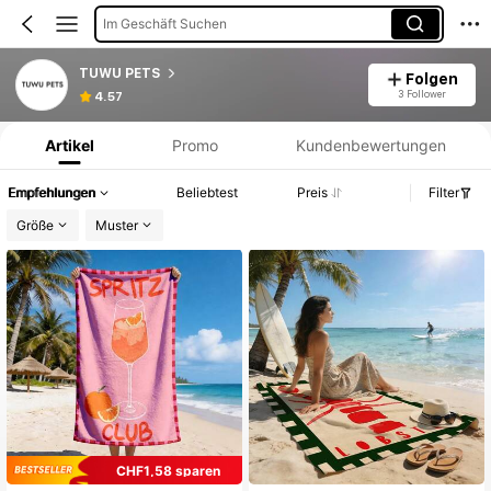
Im Geschäft Suchen
TUWU PETS
Folgen
Produktinformation: Preisangabe, Verkaufs- und Lagerbestandsdetails.
3 Follower
4.57
Artikel
Promo
Kundenbewertungen
Empfehlungen
Beliebtest
Preis
Filter
Größe
Muster
CHF1,58 sparen