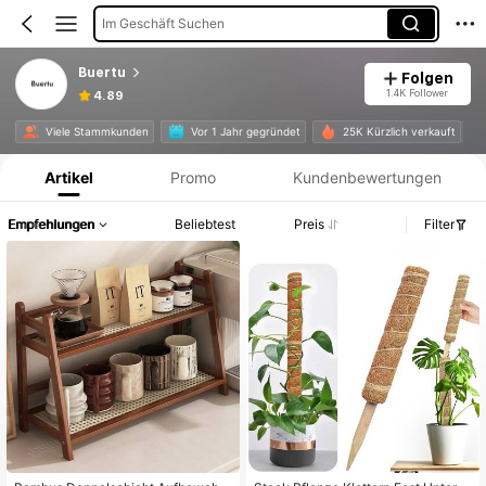
Im Geschäft Suchen
Buertu
Folgen
1.4K Follower
4.89
Produktinformation: Preisangabe, Verkaufs- und Lagerbestandsdetails.
Viele Stammkunden
Vor 1 Jahr gegründet
25K Kürzlich verkauft
Artikel
Promo
Kundenbewertungen
Empfehlungen
Beliebtest
Preis
Filter