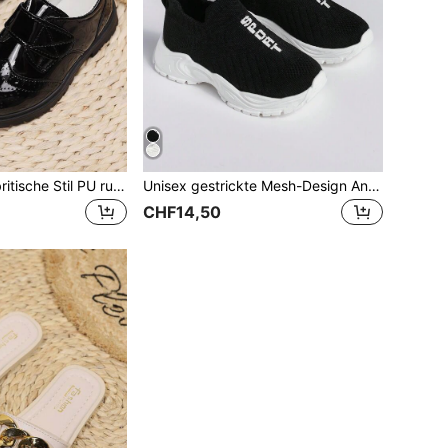
Neue modische britische Stil PU rutschfeste flache Loafer für Jungen, Performance Party Anzugschuhe, geeignet für alle Jahreszeiten
Unisex gestrickte Mesh-Design Anti-Rutsch atmungsaktive Outdoor-Sportschuhe mit Stoßdämpfung, geeignet für Sport und Freizeitkleidung, für alle Jahreszeiten geeignet
CHF14,50