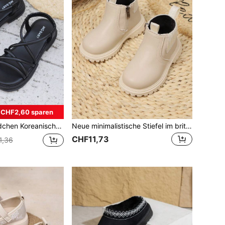
CHF2,60 sparen
sandalen, weiche Sohle Mode offene Zehenpartie rutschfest geeignet für Sommerurlaub Strand, schwarze Sommerschuhe
Neue minimalistische Stiefel im britischen Stil für Kinder mit seitlichem Reißverschluss, geeignet für den täglichen Gebrauch, Feiertage, Partys und Aufführungen
CHF11,73
1,36