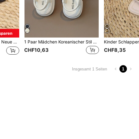
sparen
utdoor, Alltag, Kleinkind Schuhe
1 Paar Mädchen Koreanischer Stil Lässig vielseitige PU gestreifte Römersandalen, weiche Sohle, modische offene Zehenpartie, rutschfest, geeignet für Sommerurlaub am Strand, Beige
CHF10,63
CHF8,35
1
Insgesamt 1 Seiten