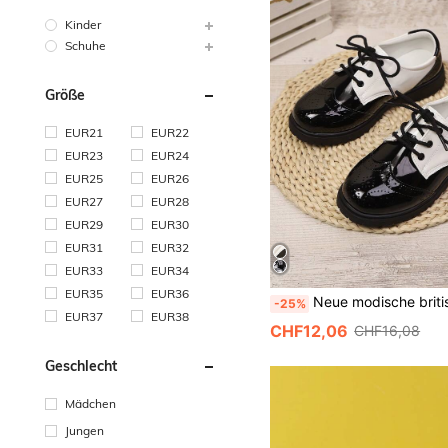
Kinder
Schuhe
Größe
EUR21
EUR22
EUR23
EUR24
EUR25
EUR26
EUR27
EUR28
EUR29
EUR30
EUR31
EUR32
EUR33
EUR34
EUR35
EUR36
Neue modische britische Stil PU rutschfeste flache Loafer für Jungen, Performance Party Anzugsch
-25%
EUR37
EUR38
CHF12,06
CHF16,08
Geschlecht
Mädchen
Jungen