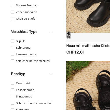
Socken Sneaker
Zehensandalen
Chelsea Stiefel
Verschluss Type
Slip On
Schnürung
CHF12,61
Hakenschlaufe
seitlicher Reißverschluss
Bandtyp
Geschnürt
Fesselriemen
Slingpumps
Schuhe ohne Schnürsenkel
Mary Jane