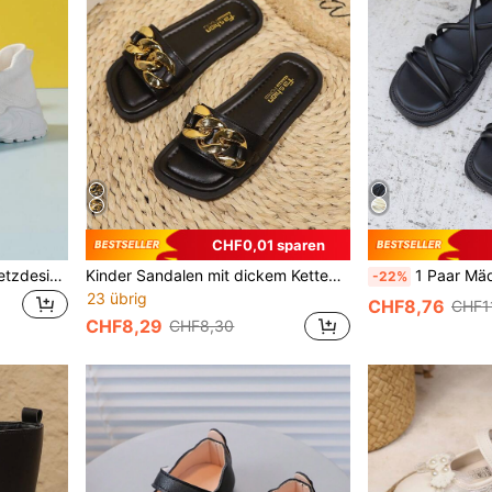
CHF0,01 sparen
Unisex Kinder gestrickte Netzdesign rutschfeste atmungsaktive Outdoor stoßdämpfende Sportschuhe für alle Jahreszeiten geeignet
Kinder Sandalen mit dickem Kettendesign, rutschfeste PU Sohle, quadratische Zehenkappe, Slip-On, flach, Lässig für drinnen/Outdoor, Strand, geeignet für Frühling/Sommer
1 Paar Mädchen Koreanischer Stil Lässig vielseitige PU gestreifte Römer
-22%
23 übrig
CHF8,76
CHF1
CHF8,29
CHF8,30