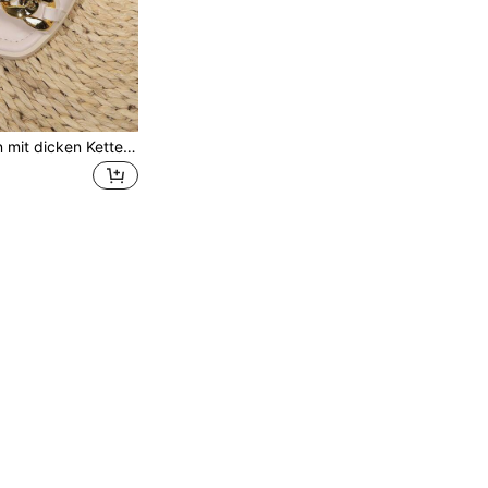
Kinder Schlappen mit dicken Ketten Dekor, rutschfeste PU Weichsohlenschuhe mit quadratischer Zehenpartie, lässig vielseitig für drinnen/Outdoor, Urlaub und Strand, geeignet für Frühling/Sommer