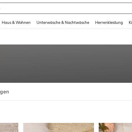
suit Damen
and down arrow keys to navigate search Zuletzt gesucht and Suche und Finde. Pr
Haus & Wohnen
Unterwäsche & Nachtwäsche
Herrenkleidung
K
ngen