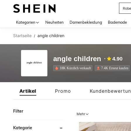
Jump
Use up 
Kategorien
Neuheiten
Damenbekleidung
Bademode
Startseite
angle children
/
angle children
4.90
18K Kürzlich verkauft
7.4K Erneut kaufen
Artikel
Promo
Kundenbewertu
Filter
Mehr
Kategorie