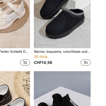
1 Paar Mädchen Perlen Schleife Dekor Britischer Stil rutschfeste weiche Sohle Prinzessin Schuhe, geeignet für Kinderpartys/Alltagstragen
Warme, bequeme, rutschfeste und strapazierfähige Hausschuhe für Jugendliche, geeignet für den Winter
36 übrig
CHF14,58