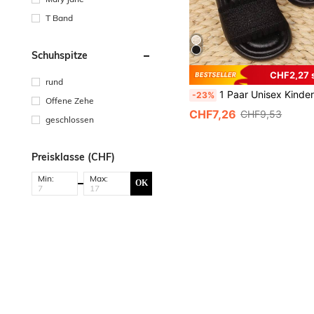
T Band
Schuhspitze
CHF2,27 
rund
1 Paar Unisex Kinder Neue Klettverschluss Design Flache Sandalen, vielseitig für Sommer Strand, O
-23%
Offene Zehe
CHF7,26
CHF9,53
geschlossen
Preisklasse (CHF)
Min:
Max:
OK