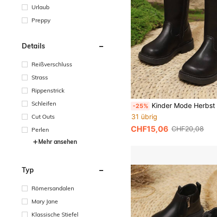
Urlaub
Preppy
Details
Reißverschluss
Strass
Rippenstrick
Schleifen
Kinder Mode Herbst Winter Stiefel mit Reißverschluss an der Seite, dicke rutschfeste Sohle, hoher Schaft, geeignet für 
-25%
31 übrig
Cut Outs
CHF15,06
CHF20,08
Perlen
Mehr ansehen
Typ
Römersandalen
Mary Jane
Klassische Stiefel