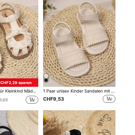
CHF2,29 sparen
weiche Sohle, rutschfest, klettverschluss-design, geeignet für Sommer, Alltag, Party, Urlaub und Hochzeit
1 Paar unisex Kinder Sandalen mit vielseitiger Klettverschluss-Konstruktion, geeignet für Sommer, Strand, Outdoor, Alltag
CHF9,53
0,23