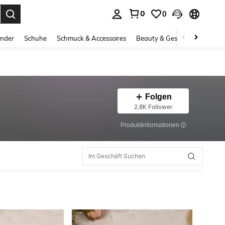
0
0
ess Enter to select.
inder
Schuhe
Schmuck & Accessoires
Beauty & Gesundheit
Gro
Folgen
2.8K Follower
Produktinformationen