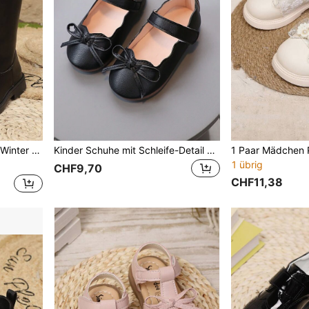
Lässig, Auftritte und Tanzveranstaltungen
Kinder Schuhe mit Schleife-Detail und Knoten, einfarbiges PU-Design in koreanischer Mode mit flacher und rutschfester Ledersohle für Outdoor-Aufführungen und Partys
1 übrig
CHF9,70
CHF11,38