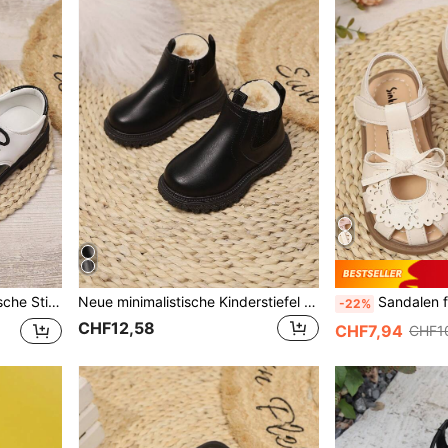
uhe, geeignet für alle Jahreszeiten
Neue minimalistische Kinderstiefel im britischen Stil mit seitlichem Reißverschluss, geeignet für den täglichen Gebrauch, Feiertage, Partys und Aufführungen
Sandalen für Kleinkind Mädchen mit Schleifen-Dekor, stoßgeschützt, 
-22%
CHF12,58
CHF7,94
CHF1