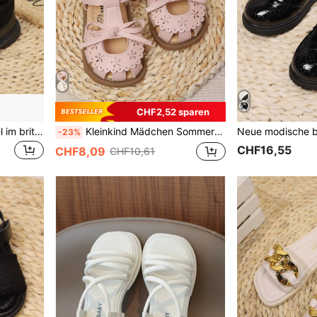
CHF2,52 sparen
Neue minimalistische Stiefel im britischen Stil für Kinder mit seitlichem Reißverschluss, geeignet für den täglichen Gebrauch, Festivals, Partys und Aufführungen
Kleinkind Mädchen Sommer Sandalen mit weicher Sohle, rutschfest, Schleife Verzierung, Klettverschluss, bequem für Alltag, Party, Urlaub & Tanz
-23%
CHF16,55
CHF8,09
CHF10,61