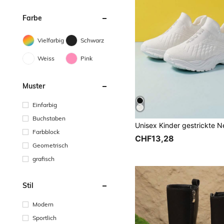
Farbe
Vielfarbig
Schwarz
Weiss
Pink
Muster
Einfarbig
Buchstaben
Farbblock
CHF13,28
Geometrisch
grafisch
Stil
Modern
Sportlich