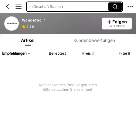
Im Geschäft Suchen
Wondefoo
Folgen
Produktinformation: Preisangabe, Verkaufs- und Lagerbestandsdetails.
959 Follower
4.79
Artikel
Kundenbewertungen
Empfehlungen
Beliebtest
Preis
Filter
Kein passendes Produkt gefunden
Bitte versuchen Sie es erneut.