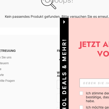
Kein passendes Produkt gefunden. Bitte versuchen Sie es erneut.
HOL DEALS & MEHR!
ETREUUNG
FINDEN SIE UNS AUF
n Sie uns
teuern
e
WENN DU DICH FÜR UNSEREN NEW
rte
ALLEN ANDEREN ERFAHREN (DU KA
ellte Fragen
Ich stimme de
bestätige, dass
CH + 41
habe.
Ich möchte ge