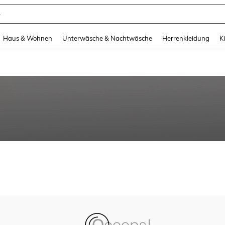
e
and down arrow keys to navigate search Zuletzt gesucht and Suche und Finde. Pr
Haus & Wohnen
Unterwäsche & Nachtwäsche
Herrenkleidung
K