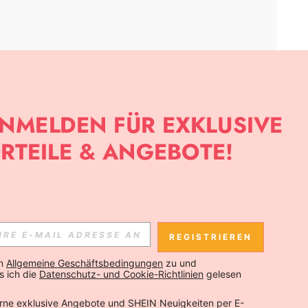
APP
SLETTER ANMELDEST, KANNST DU DIE NEUESTEN TRENDS VOR
NNST DICH JEDERZEIT ABMELDEN).
REGISTRIEREN
Abonnieren
n 
Allgemeine Geschäftsbedingungen
 zu und 
 ich die 
Datenschutz- und Cookie-Richtlinien
 gelesen 
Abonnieren
rne exklusive Angebote und SHEIN Neuigkeiten per E-