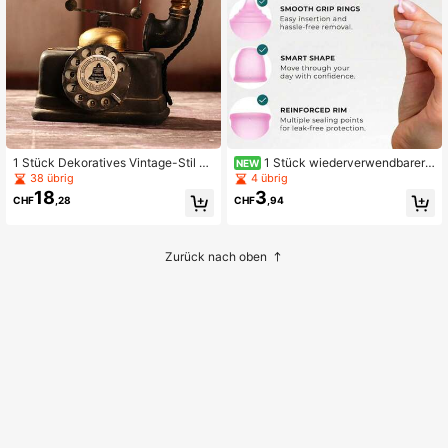
1 Stück Dekoratives Vintage-Stil H
1 Stück wiederverwendbarer 1
NEW
andy, Wohndekoration Accessoire
2-Stunden-Menstruationsbecher in
38 übrig
4 übrig
Rosa für Frauen mit Auslaufschutz
18
3
CHF
,28
CHF
,94
Zurück nach oben