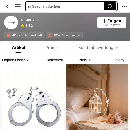
Im Geschäft Suchen
chuanyi
Folgen
1.5K Follower
4.82
Produktinformation: Preisangabe, Verkaufs- und Lagerbestandsdetails.
4K+ Kürzlich verkauft
100+ Erneut kaufen
Artikel
Promo
Kundenbewertungen
Empfehlungen
Beliebtest
Preis
Filter