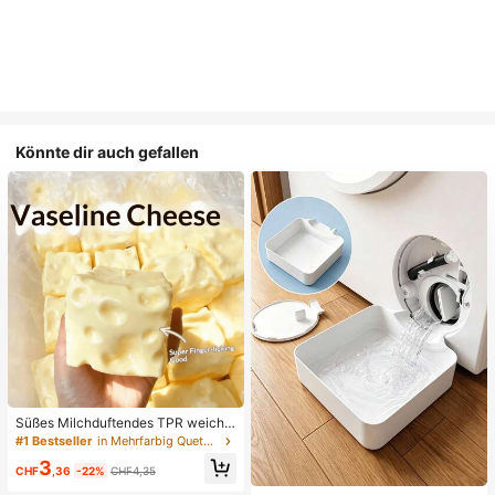
Könnte dir auch gefallen
Süßes Milchduftendes TPR weiche
s quetschbares Dumpling-förmiges
#1 Bestseller
in Mehrfarbig Quetschspielzeug für Teenager
Stressabbau-Spielzeug, 5cm niedli
3
ches lustiges Quetsch-Stressabbau
CHF
,36
-22%
CHF4,35
-Ornament, modisches praktisches