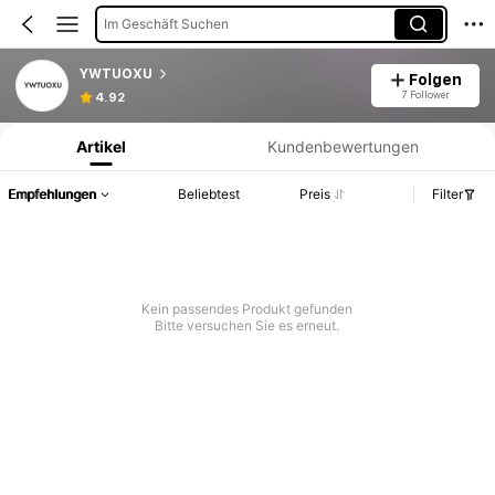
Im Geschäft Suchen
YWTUOXU
Folgen
Produktinformation: Preisangabe, Verkaufs- und Lagerbestandsdetails.
7 Follower
4.92
Artikel
Kundenbewertungen
Empfehlungen
Beliebtest
Preis
Filter
Kein passendes Produkt gefunden
Bitte versuchen Sie es erneut.