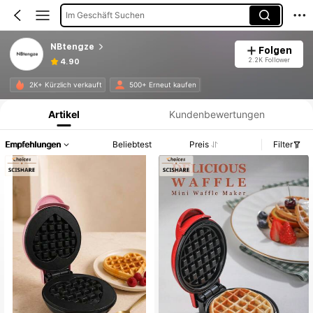
Im Geschäft Suchen
NBtengze
Folgen
2.2K Follower
4.90
Produktinformation: Preisangabe, Verkaufs- und Lagerbestandsdetails.
2K+ Kürzlich verkauft
500+ Erneut kaufen
Artikel
Kundenbewertungen
Empfehlungen
Beliebtest
Preis
Filter