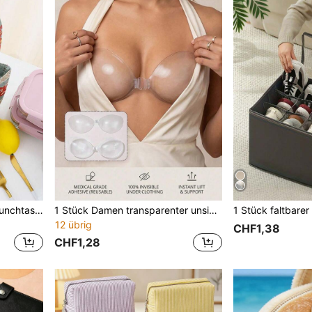
1 Stück tragbare isolierte Lunchtasche, auslaufsichere handgehaltene Kühltasche für Lebensmittel, unverzichtbar für die Schule, auch geeignet für Camping, Picknick, Strandurlaub und Outdoor-Reiseaktivitäten.
1 Stück Damen transparenter unsichtbarer BH, wiederverwendbares Silikonmaterial, trägerlos und rückenfrei, geeignet für Badebekleidung, Hochzeitskleid, rückenfreie Outfits
12 übrig
CHF1,38
CHF1,28