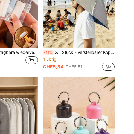
1-3 Stücke Mini tragbare wiederverwendbare Fusselrolle, unverzichtbar für College-Wohnheim-Bett, Reise-Must-Have
2/1 Stück - Verstellbarer Kopfschirm-Hut, erweiterte Schirmfläche (30,3 Zoll), windfestes ABS-Material, mit elastischem Nacken, geeignet für Männer und Frauen, unverzichtbares Reise- und Wanderausrüstung, tragbare Strand- und Kreuzfahrt-Zubehör
-17%
1 übrig
CHF5,34
CHF6,51