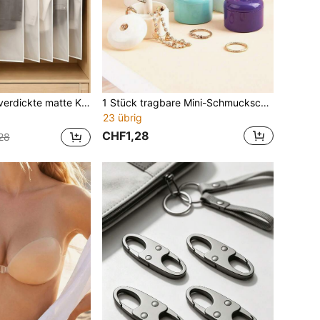
zum Aufhängen, unverzichtbar für den Schulanfang, Schulwohnheim-Aufbewahrung und Organisation, Reise-Aufbewahrungs-Essential
1 Stück tragbare Mini-Schmuckschlüsselanhänger-Box aus Metall für Damen, runde kleine Aufbewahrungsbox für Ringe, Ohrringe und Pillen, winzige Accessoire-Aufbewahrung für Reisen und Outdoor
23 übrig
CHF1,28
28