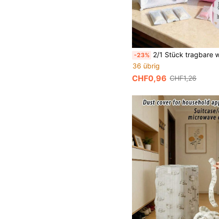
2/1 Stück tragbare wasserdichte Reise-Kulturtasche, Make-up-Pinsel-Aufbewahrungstasche, Schulanfang-Wohnheim-Esse
-23%
36 übrig
CHF0,96
CHF1,26