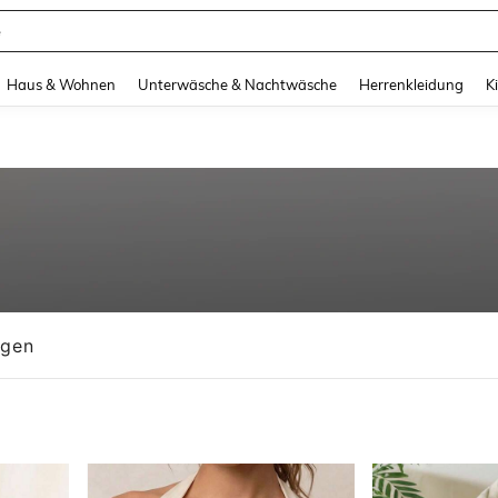
suit Damen
and down arrow keys to navigate search Zuletzt gesucht and Suche und Finde. Pr
Haus & Wohnen
Unterwäsche & Nachtwäsche
Herrenkleidung
K
ngen