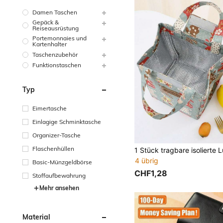
Damen Taschen
Gepäck &
Reiseausrüstung
Portemonnaies und
Kartenhalter
Taschenzubehör
Funktionstaschen
Typ
Eimertasche
Einlagige Schminktasche
Organizer-Tasche
Flaschenhüllen
4 übrig
Basic-Münzgeldbörse
CHF1,28
Stoffaufbewahrung
Mehr ansehen
Material