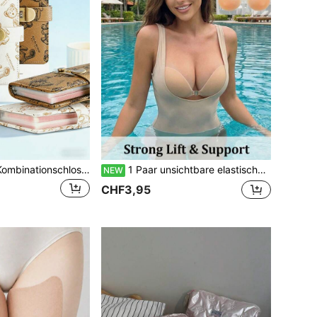
1 Stück Vintage Kombinationschloss Sparbuch, essenzielle Damen Geldbörse für Schulsparplan, Damen Reiseorganizer, Halloween Geschenk
1 Paar unsichtbare elastische Hebeträger, selbstklebend, trägerlos, unsichtbarer Stil, geeignet für Urlaubs- und Reiseessentials sowie Halloween
NEW
CHF3,95