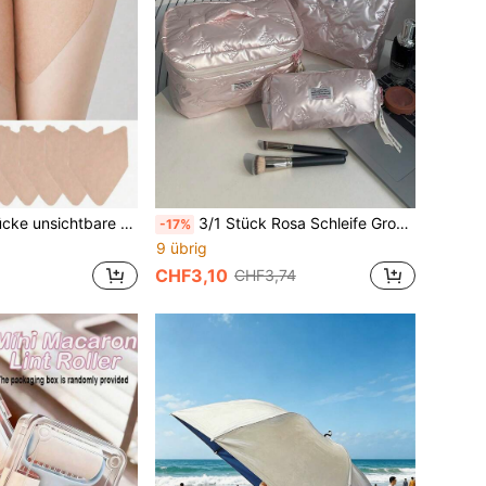
ungsschutz-Klebeband, transparente Schutzpads, geeignet für die Innenseite der Oberschenkel und Waden von Frauen, C
3/1 Stück Rosa Schleife Große Kapazität Reise Make-up Tasche Set, Essentielle Aufbewahrungstasche für Schulanfang, College Wohnheim Must-Have Kosmetik Organizer
-17%
9 übrig
CHF3,10
CHF3,74