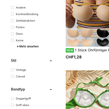
Andere
Kontrastbindung
Ziehbändchen
Perlen
Ösen
Keine
Mehr ansehen
1 Stück Ohrförmiger Push-Up Selbstklebender Silikon-BH, nahtlos wiederverwendbar, in Nude und Schwarz erhältlich, geeignet für formelle Kleider,
NEW
CHF1,28
Stil
Vintage
Casual
Bandtyp
Doppelgriff
Griff oben