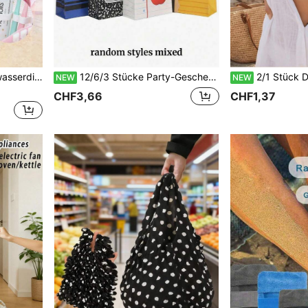
ntials, Reiseorganizer, Geschenk für Frauen
12/6/3 Stücke Party-Geschenktüten, Vliesstoff, Schul-Thema Tragetaschen, Schreibwaren-Muster Tragetaschen, geeignet für Feiern und Geburtstagsfeiern
2/1 Stück Damen wiederverwendbarer nahtloser trägerloser Silikon-Form-BH, wa
NEW
NEW
CHF3,66
CHF1,37