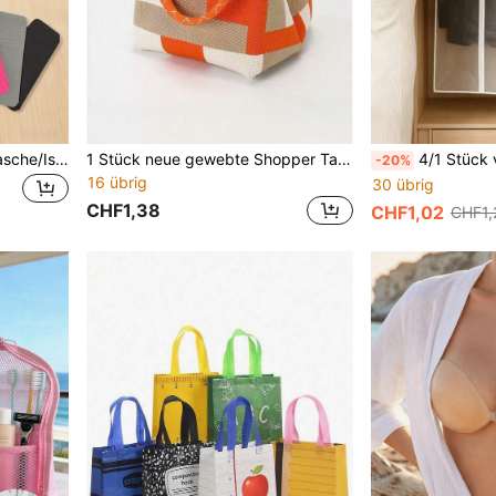
2/1 Reise-Aufbewahrungstasche/Isoliertasche, geeignet für Haarglätter, unverzichtbar für Damenreisen, Kreuzfahrturlaub und Studentenwohnheim
1 Stück neue gewebte Shopper Tasche für Frauen, multifunktionale 2-in-1 Umhängetasche mit Sicherheitsschloss, Eimer Tasche mit großer Kapazität, abnehmbarer Handgelenkriemen, Griff, INS Stil Einkaufstasche geeignet für Reisen, Arbeit, täglichen Gebrauch und Urlaubsgeschenke
4/1 Stück verdickte matte Kleideraufbewahrungstasche mit Vollreißverschluss 
-20%
16 übrig
30 übrig
CHF1,38
CHF1,02
CHF1,