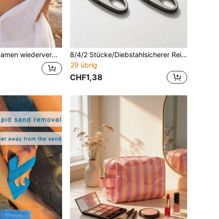
sserdicht unsichtbar, geeignet für Badebekleidung, Kleider, Bikinis, Hochzeitskleider, rückenfreie Oberteile
8/4/2 Stücke/Diebstahlsicherer Reißverschluss Clip, Doppelöffnung kleiner Karabiner, ein unverzichtbarer Diebstahlsicherer Clip für Reisen und Universitätswohnheime.
29 übrig
CHF1,38