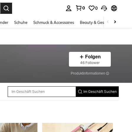
0
0
ess Enter to select.
inder
Schuhe
Schmuck & Accessoires
Beauty & Gesundheit
Gro
Folgen
46 Follower
Produktinformationen
Im Geschäft Suchen