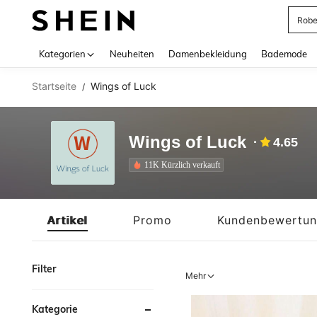
Jump
Use up 
Kategorien
Neuheiten
Damenbekleidung
Bademode
Startseite
Wings of Luck
/
Wings of Luck
4.65
11K Kürzlich verkauft
Artikel
Promo
Kundenbewertu
Filter
Mehr
Kategorie