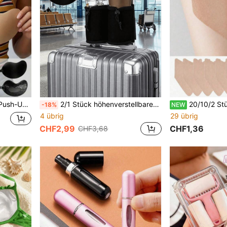
 Partys, Abendessen, Abschlussfeiern und Dates
2/1 Stück höhenverstellbarer offener Becherhalter als Zubehör für Gepäck, multifunktionale Gepäckpacktasche, Unisex Reiseessentials, Kreuzfahrt-Reisenotwendigkeit
20/10/2 Stücke unsichtbare Anti-Scheuer-Oberschenkelbänder, Oberschenkel-Reib
-18%
NEW
4 übrig
29 übrig
CHF2,99
CHF1,36
CHF3,68