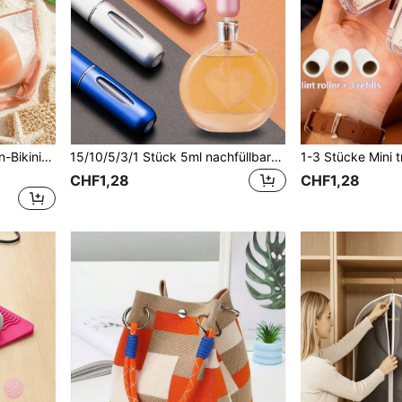
4/2 Stück Dreieckige Silikon-Bikini-Einlagen, weiche dicke Brust-Lift-Pads für Badebekleidung und Dessous, Nude/Transparent wählbar, nicht klebend
15/10/5/3/1 Stück 5ml nachfüllbare Parfüm Sprühflaschen, Reiseessentials für Frauen, Wohnheim Must-Have Kosmetik Zubehör
CHF1,28
CHF1,28