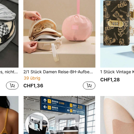
2/1 Stück - Multifunktionales, nicht gefülltes weiches Plüsch-Aufbewahrungskissen für Reisen, tragbares Reise-Essential-Accessoire, geeignet für Urlaub, Outdoor und Roadtrips
2/1 Stück Damen Reise-BH-Aufbewahrungstasche, tragbarer Koffer-Organizer, Mehrfach-Fächer Kleidung, BH und Zubehör Aufbewahrungstasche
39 übrig
CHF1,28
CHF1,36