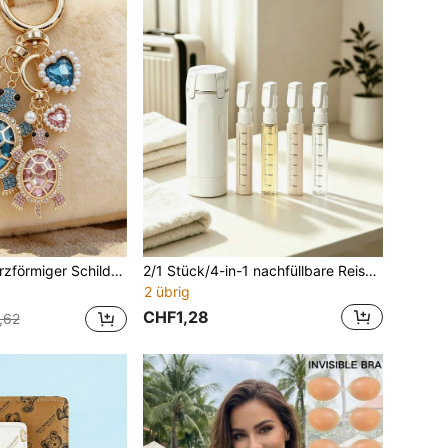
eeignet für Schul- und Wohnheimschlüssel, multifunktionaler Schlüsselanhänger-Anhänger für Geldbörse und Tasche
2/1 Stück/4-in-1 nachfüllbare Reiseflaschen, auslaufsicherer Shampoo-Spender mit Pumpenkopf, tragbare Aufbewahrungsbox, unverzichtbar für Reisen und Urlaub
2 übrig
CHF1,28
,62