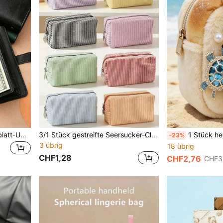
1 Stück 100-Taschen Loseblatt-Umschlag, Geldspar-Ordner, tragbare schwarze Geldbörse, 100-Tage Schulanfang-Sparplan, Sommer-Special, Halloween-Geschenk
3/1 Stück gestreifte Seersucker-Clutch mit Reißverschluss, tragbare Make-up- und Kulturbeutel-Organizer-Tasche für Damen, leichte Aufbewahrungstasche für Sommer, Strandurlaub und Reisen
1 Stück herzförmiger Schildkröten-Dekorations-Autoschlüsselanhänger, g
-23%
3 übrig
18 übrig
CHF1,28
CHF2,76
CHF3