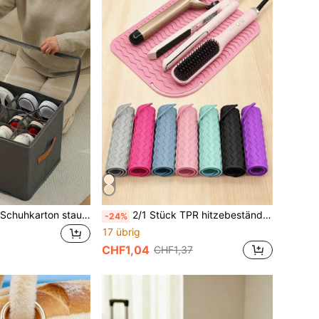
1 Stück faltbarer Schuhkarton staubdichter Aufbewahrungsorganizer, unverzichtbar für Schulwohnheim, Reisebedarf, Sommer-Sonderangebot, Halloween-Geschenk
2/1 Stück TPR hitzebeständige Matte, doppelschichtige isolierte Reisetasche, unverzichtbar für den Schulanfang im Wohnheim, kompatibel mit Lockenstab
-24%
17 übrig
CHF1,04
CHF1,37