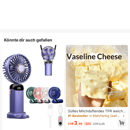
Könnte dir auch gefallen
Süßes Milchduftendes TPR weiche
s quetschbares Dumpling-förmiges
#1 Bestseller
in Mehrfarbig Quetschspielzeug für Teenager
Stressabbau-Spielzeug, 5cm niedli
3
ches lustiges Quetsch-Stressabbau
CHF
,36
-22%
CHF4,35
-Ornament, modisches praktisches