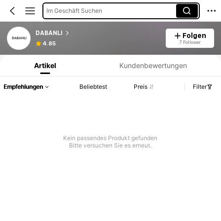
Im Geschäft Suchen
DABANLI
Folgen
Produktinformation: Preisangabe, Verkaufs- und Lagerbestandsdetails.
7 Follower
4.85
Artikel
Kundenbewertungen
Empfehlungen
Beliebtest
Preis
Filter
Kein passendes Produkt gefunden
Bitte versuchen Sie es erneut.