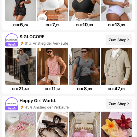
6
7
10
13
CHF
,74
CHF
,12
CHF
,99
CHF
,99
SIGLOCORE
Zum Shop
61% Anstieg der Verkäufe
21
11
8
47
CHF
,49
CHF
,61
CHF
,99
CHF
,62
Happy Girl World.
Zum Shop
45% Anstieg der Verkäufe