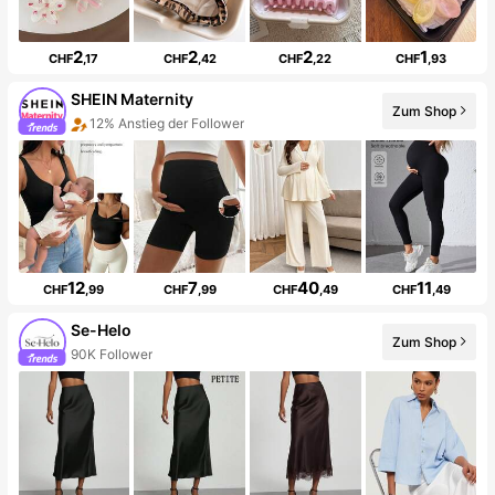
2
2
2
1
CHF
,17
CHF
,42
CHF
,22
CHF
,93
SHEIN Maternity
Zum Shop
12% Anstieg der Follower
12
7
40
11
CHF
,99
CHF
,99
CHF
,49
CHF
,49
Se-Helo
Zum Shop
90K Follower