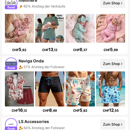
melimere
Zum Shop
60% Anstieg der Verkäufe
5
13
6
5
CHF
,62
CHF
,12
CHF
,37
CHF
,99
Naviga Onda
Zum Shop
57% Anstieg der Follower
16
8
5
12
CHF
,12
CHF
,49
CHF
,82
CHF
,55
LS Accessories
Zum Shop
64% Anstieg der Follower