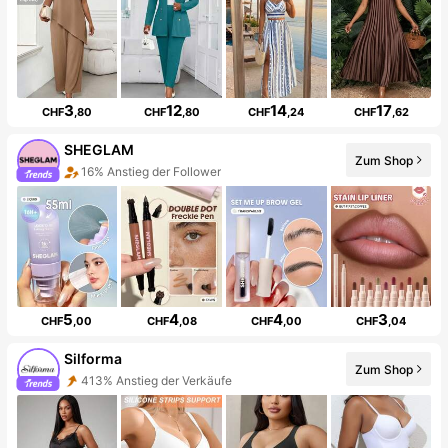
3
12
14
17
CHF
,80
CHF
,80
CHF
,24
CHF
,62
SHEGLAM
Zum Shop
16% Anstieg der Follower
5
4
4
3
CHF
,00
CHF
,08
CHF
,00
CHF
,04
Silforma
Zum Shop
413% Anstieg der Verkäufe