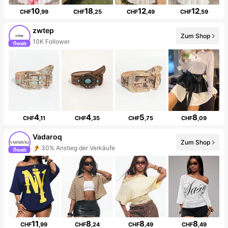
10
18
12
12
CHF
,99
CHF
,25
CHF
,49
CHF
,59
zwtep
Zum Shop
10K Follower
4
4
5
8
CHF
,11
CHF
,35
CHF
,75
CHF
,09
Vadaroq
Zum Shop
30% Anstieg der Verkäufe
11
8
8
8
CHF
,99
CHF
,24
CHF
,49
CHF
,49