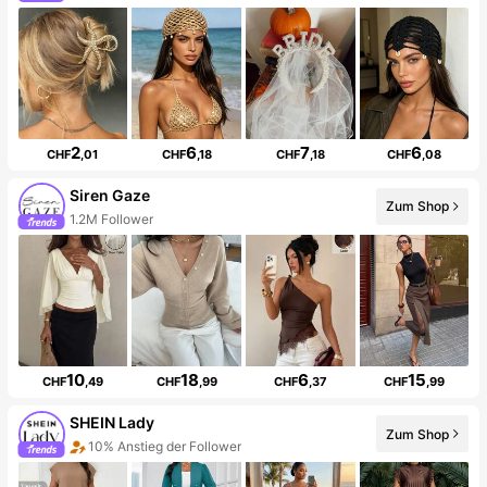
2
6
7
6
CHF
,01
CHF
,18
CHF
,18
CHF
,08
Siren Gaze
Zum Shop
1.2M Follower
10
18
6
15
CHF
,49
CHF
,99
CHF
,37
CHF
,99
SHEIN Lady
Zum Shop
10% Anstieg der Follower