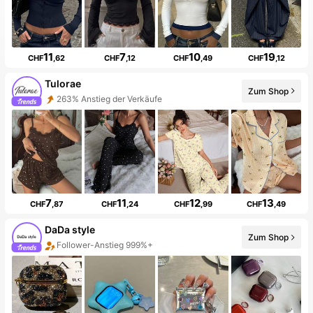
11
7
10
19
CHF
,62
CHF
,12
CHF
,49
CHF
,12
Tulorae
263% Anstieg der Verkäufe
Zum Shop
192% Anstieg der Follower
7
11
12
13
CHF
,87
CHF
,24
CHF
,99
CHF
,49
DaDa style
Follower-Anstieg 999%+
Zum Shop
20+ Neu