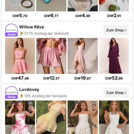
5
6
4
2
CHF
,70
CHF
,77
CHF
,49
CHF
,91
Willow Rêve
Zum Shop
217% Anstieg der Verkäufe
47
12
19
52
CHF
,49
CHF
,37
CHF
,87
CHF
,99
Luvdovey
Zum Shop
18% Anstieg der Verkäufe