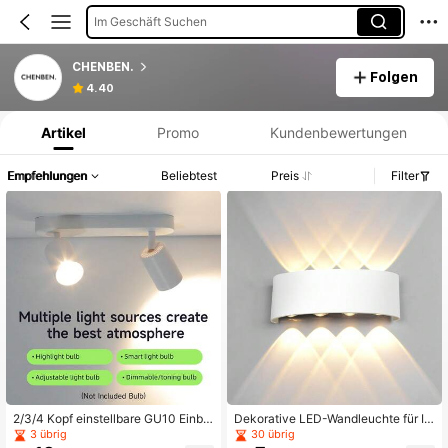
Im Geschäft Suchen
CHENBEN.
Folgen
Produktinformation: Preisangabe, Verkaufs- und Lagerbestandsdetails.
4.40
Artikel
Promo
Kundenbewertungen
Empfehlungen
Beliebtest
Preis
Filter
2/3/4 Kopf einstellbare GU10 Einba
Dekorative LED-Wandleuchte für In
uleuchte, Schwarz/Weiß, Festverka
nenräume, feuchtigkeitsbeständige
3 übrig
30 übrig
belung, geeignet für Decke, Schlafz
Beleuchtung für Schlafzimmer, aug