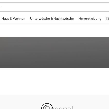
e
and down arrow keys to navigate search Zuletzt gesucht and Suche und Finde. Pr
Haus & Wohnen
Unterwäsche & Nachtwäsche
Herrenkleidung
K