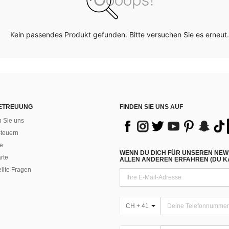
Kein passendes Produkt gefunden. Bitte versuchen Sie es erneut.
ETREUUNG
FINDEN SIE UNS AUF
n Sie uns
teuern
e
WENN DU DICH FÜR UNSEREN NEW
rte
ALLEN ANDEREN ERFAHREN (DU KA
ellte Fragen
CH + 41