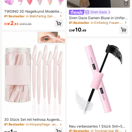
6
TWOING 3D Nagelkunst Modellierg
Siren Gaze
el - Form- & Modelliergel für DIY Na
#1 Bestseller
in Mehrfarbig Gel-Nagellack
Siren Gaze Damen Bluse in Unifarb
geldesigns, perfekt zum Malen, 3D
e mit tiefem V-Ausschnitt, plissiert, l
2
#1 Bestseller
in Einfarbig Frauen Blusen
Dekorationen & Halloween Nagelk
CHF
,83
CHF2,85
ässig, vielseitig, für den täglichen G
unst, UV LED Aushärtung Architekt
10
ebrauch
CHF
,49
urgel Nagelverlängerung, nicht kleb
rige Hände und Mehrzwecknägel,
Bestseller
30 Stück Set mit hellrosa Augenbra
uen-Rasierern & Rasierern, Augenb
#1 Bestseller
in Körperpflege- und Hygieneartikel Haarschneider
Neu verbessertes 1 Stück 5ml+5ml
rauen-Trimmer, Peeling- & Pflegew
Wimpernkleber, wasserfester doppe
1
#1 Bestseller
in Trocknet klar Wimpernkleber
erkzeuge, Körperhaartrimmer, Auge