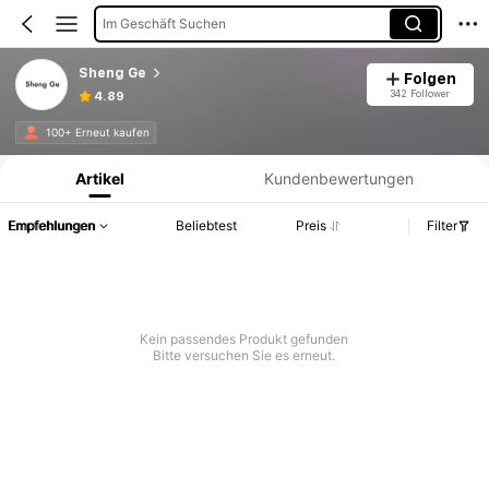
Im Geschäft Suchen
Sheng Ge
Folgen
342 Follower
4.89
Produktinformation: Preisangabe, Verkaufs- und Lagerbestandsdetails.
100+ Erneut kaufen
Artikel
Kundenbewertungen
Empfehlungen
Beliebtest
Preis
Filter
Kein passendes Produkt gefunden
Bitte versuchen Sie es erneut.