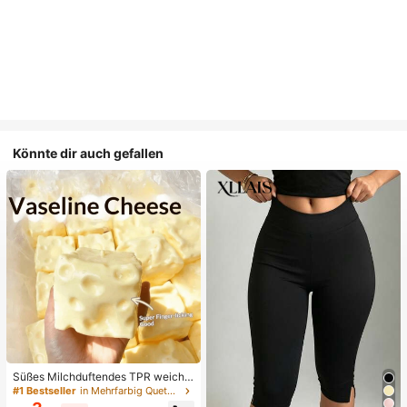
Könnte dir auch gefallen
Süßes Milchduftendes TPR weiche
s quetschbares Dumpling-förmiges
#1 Bestseller
in Mehrfarbig Quetschspielzeug für Teenager
Stressabbau-Spielzeug, 5cm niedli