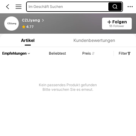
Im Geschäft Suchen
CZLIyang
Folgen
Produktinformation: Preisangabe, Verkaufs- und Lagerbestandsdetails.
55 Follower
4.77
Artikel
Kundenbewertungen
Empfehlungen
Beliebtest
Preis
Filter
Kein passendes Produkt gefunden
Bitte versuchen Sie es erneut.